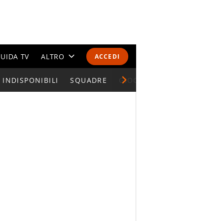
UIDA TV
ALTRO
ACCEDI
INDISPONIBILI
CALENDARI E CLASSIFICHE
SQUADRE
GIOCATORI SERIE A
ALTRI SPORT
MONDIALI 2026
OLIMPIADI
GOSSIP
LIFESTYLE