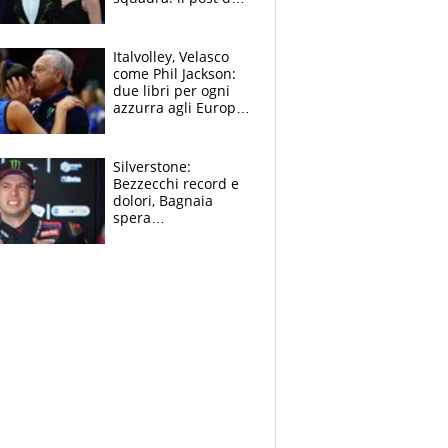
figlio di Amadeus e
Sanremo sullo
sfondo
Italvolley, Velasco
come Phil Jackson:
due libri per ogni
azzurra agli Europei.
Quello per Sylla è
“geniale”
Silverstone:
Bezzecchi record e
dolori, Bagnaia
spera
nell'antidolorifico,
Marquez si tira fuori
e vota Aprilia