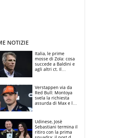
ME NOTIZIE
Italia, le prime
mosse di Zola: cosa
succede a Baldini e
agli altri ct. Il
Borussia tenta un
altro sgarbo agli
azzurri
Verstappen via da
Red Bull: Montoya
svela la richiesta
assurda di Max e lo
avverte: “Sicuro
Mercedes e
McLaren siano
Udinese, Josè
meglio?”
Sebastiani termina il
ritiro con la prima
squadra: il post del