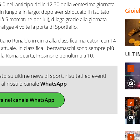
5-0 nell’anticipo delle 12.30 della ventesima giornata
Gioie
in lungo e in largo: dopo aver sbloccato il risultato
à 5 marcature per lui), dilaga grazie alla giornata
afigge 4 volte la porta di Sportiello.
iano Ronaldo in cima alla classifica marcatori con 14
a attuale. In classifica i bergamaschi sono sempre più
ULTI
alla Roma quarta, Frosinone penultimo a 10.
o su ultime news di sport, risultati ed eventi
ti al nostro canale
WhatsApp
ra nel canale WhatsApp