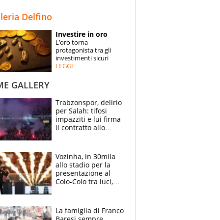
STORIE
lleria Delfino
SPECIALI
Investire in oro
L’oro torna
ESPERTI
protagonista tra gli
investimenti sicuri
LEGGI
CONTATTI
ME GALLERY
Trabzonspor, delirio
per Salah: tifosi
impazziti e lui firma
il contratto allo
stadio
Vozinha, in 30mila
allo stadio per la
presentazione al
Colo-Colo tra luci,
spettacolo, elicotteri
e paracadutisti
La famiglia di Franco
Baresi sempre