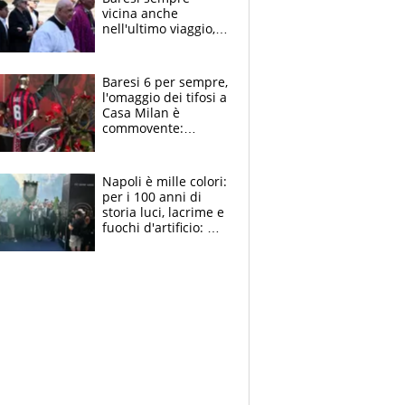
vicina anche
nell'ultimo viaggio,
la moglie Maura, i
figli e i suoi cari
circondati
Baresi 6 per sempre,
dall'affetto dei tifosi
l'omaggio dei tifosi a
Casa Milan è
commovente:
maglie, bandiere,
sciarpe, lacrime e
bigliettini
Napoli è mille colori:
per i 100 anni di
storia luci, lacrime e
fuochi d'artificio: De
Laurentiis salta al
coro anti-Juve