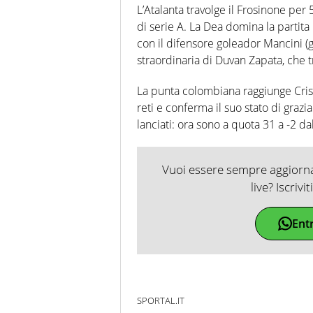
L’Atalanta travolge il Frosinone per 
di serie A. La Dea domina la partita 
con il difensore goleador Mancini (gi
straordinaria di Duvan Zapata, che tr
La punta colombiana raggiunge Crist
reti e conferma il suo stato di grazi
lanciati: ora sono a quota 31 a -2 d
Vuoi essere sempre aggiornat
live? Iscrivi
Ent
SPORTAL.IT