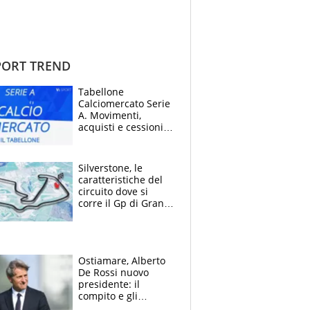
ORT TREND
Tabellone
Calciomercato Serie
A. Movimenti,
acquisti e cessioni:
estate 2026-27
Silverstone, le
caratteristiche del
circuito dove si
corre il Gp di Gran
Bretagna del
Motomondiale
Ostiamare, Alberto
De Rossi nuovo
presidente: il
compito e gli
obiettivi ricevuti dal