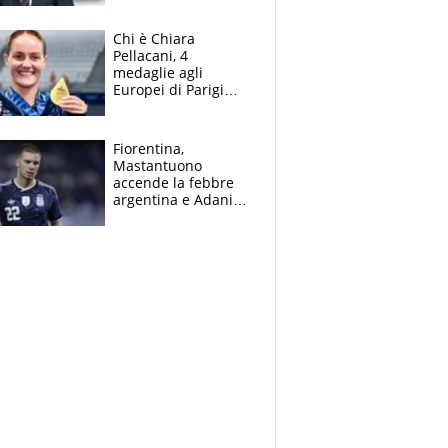
figlio Daniele
Chi è Chiara
Pellacani, 4
medaglie agli
Europei di Parigi
2026, papà
Giampaolo
giornalista, mamma
Fiorentina,
insegnante e il
Mastantuono
fratello calciatore
accende la febbre
argentina e Adani
impazzisce. Ma
Antognoni ‘rovina la
festa’ a Commisso