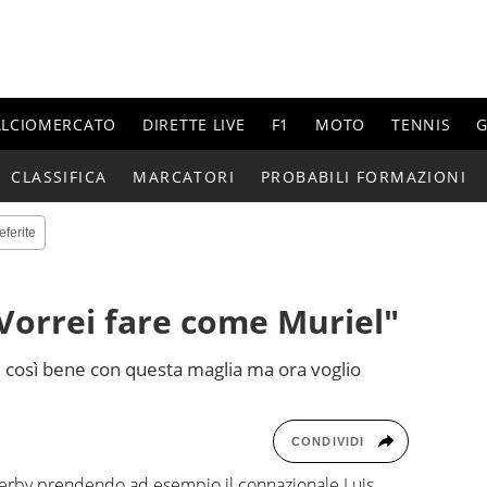
ALCIOMERCATO
DIRETTE LIVE
F1
MOTO
TENNIS
G
CLASSIFICA
MARCATORI
PROBABILI FORMAZIONI
eferite
Vorrei fare come Muriel"
 così bene con questa maglia ma ora voglio
CONDIVIDI
 derby prendendo ad esempio il connazionale Luis