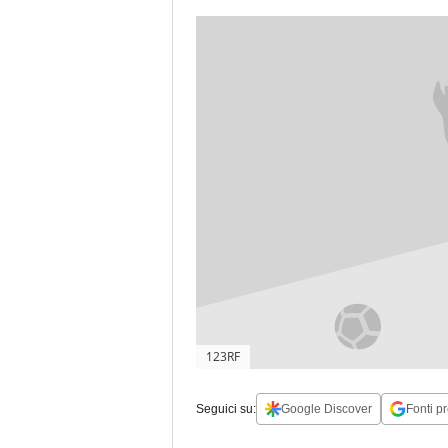
123RF
Seguici su:
Google Discover
Fonti pr