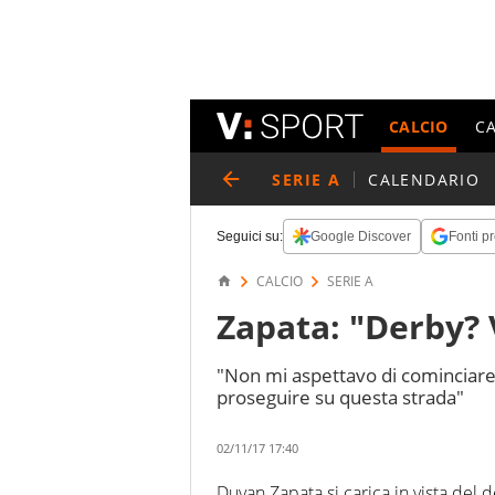
CALCIO
C
SERIE A
CALENDARIO
Seguici su:
Google Discover
Fonti pr
CALCIO
SERIE A
Zapata: "Derby? 
"Non mi aspettavo di cominciare
proseguire su questa strada"
02/11/17 17:40
Duvan Zapata si carica in vista del