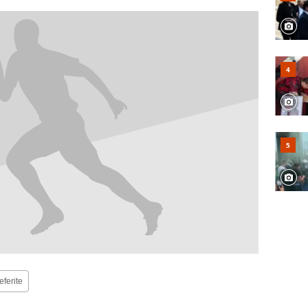
eferite