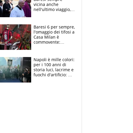
vicina anche
nell'ultimo viaggio,
la moglie Maura, i
figli e i suoi cari
circondati
Baresi 6 per sempre,
dall'affetto dei tifosi
l'omaggio dei tifosi a
Casa Milan è
commovente:
maglie, bandiere,
sciarpe, lacrime e
bigliettini
Napoli è mille colori:
per i 100 anni di
storia luci, lacrime e
fuochi d'artificio: De
Laurentiis salta al
coro anti-Juve