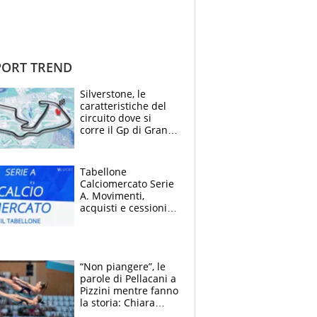
ORT TREND
Silverstone, le
caratteristiche del
circuito dove si
corre il Gp di Gran
Bretagna del
Motomondiale
Tabellone
Calciomercato Serie
A. Movimenti,
acquisti e cessioni:
estate 2026-27
“Non piangere”, le
parole di Pellacani a
Pizzini mentre fanno
la storia: Chiara
batte anche il