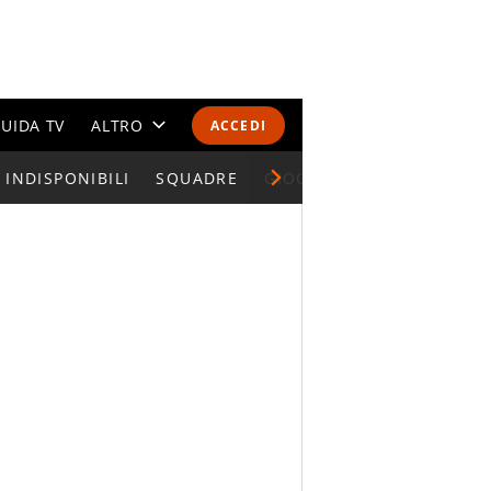
UIDA TV
ALTRO
ACCEDI
INDISPONIBILI
CALENDARI E CLASSIFICHE
SQUADRE
GIOCATORI SERIE A
ALTRI SPORT
MONDIALI 2026
OLIMPIADI
GOSSIP
LIFESTYLE