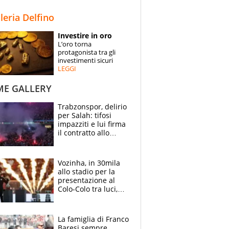
STORIE
lleria Delfino
SPECIALI
Investire in oro
L’oro torna
ESPERTI
protagonista tra gli
investimenti sicuri
LEGGI
CONTATTI
ME GALLERY
Trabzonspor, delirio
per Salah: tifosi
impazziti e lui firma
il contratto allo
stadio
Vozinha, in 30mila
allo stadio per la
presentazione al
Colo-Colo tra luci,
spettacolo, elicotteri
e paracadutisti
La famiglia di Franco
Baresi sempre