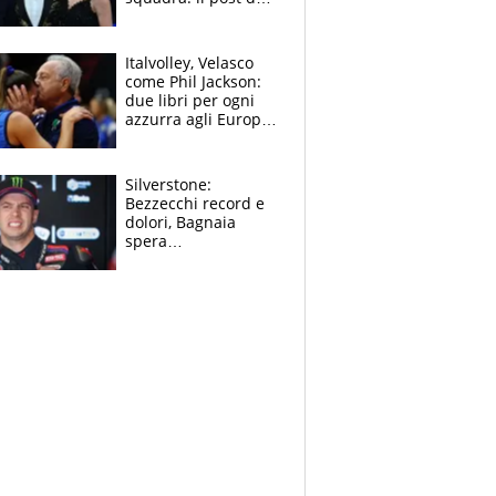
figlio di Amadeus e
Sanremo sullo
sfondo
Italvolley, Velasco
come Phil Jackson:
due libri per ogni
azzurra agli Europei.
Quello per Sylla è
“geniale”
Silverstone:
Bezzecchi record e
dolori, Bagnaia
spera
nell'antidolorifico,
Marquez si tira fuori
e vota Aprilia