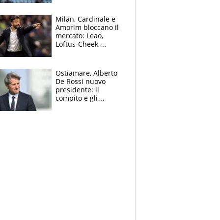
record di Ceccon
Milan, Cardinale e
Amorim bloccano il
mercato: Leao,
Loftus-Cheek,
Estupinian e
Gimenez in bilico,
Soulè e Osorio nel
Ostiamare, Alberto
mirino
De Rossi nuovo
presidente: il
compito e gli
obiettivi ricevuti dal
figlio Daniele