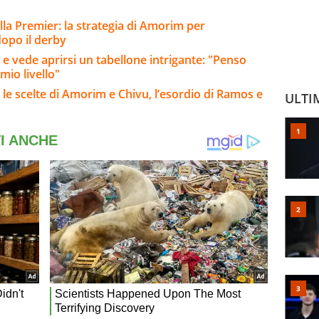
lla Premier: la strategia di Amorim per
 dopo il derby
e vede aprirsi un tabellone intrigante: "Penso
mio livello"
 le scelte di Amorim e Chivu, l’esordio di Ramos e
ULTI