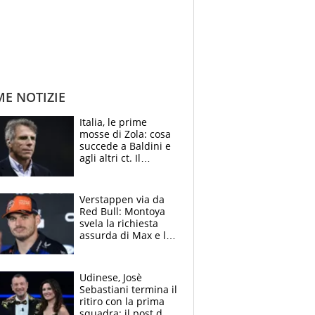
ME NOTIZIE
Italia, le prime
mosse di Zola: cosa
succede a Baldini e
agli altri ct. Il
Borussia tenta un
altro sgarbo agli
azzurri
Verstappen via da
Red Bull: Montoya
svela la richiesta
assurda di Max e lo
avverte: “Sicuro
Mercedes e
McLaren siano
Udinese, Josè
meglio?”
Sebastiani termina il
ritiro con la prima
squadra: il post del