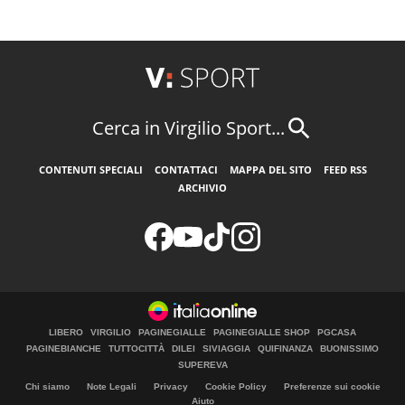
Cerca in Virgilio Sport...
CONTENUTI SPECIALI
CONTATTACI
MAPPA DEL SITO
FEED RSS
ARCHIVIO
LIBERO
VIRGILIO
PAGINEGIALLE
PAGINEGIALLE SHOP
PGCASA
PAGINEBIANCHE
TUTTOCITTÀ
DILEI
SIVIAGGIA
QUIFINANZA
BUONISSIMO
SUPEREVA
Chi siamo
Note Legali
Privacy
Cookie Policy
Preferenze sui cookie
Aiuto