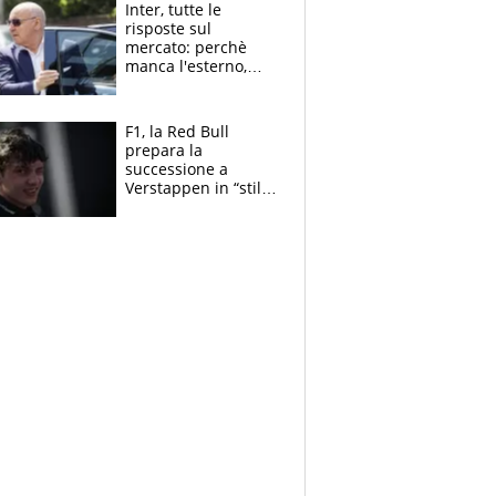
Inter, tutte le
risposte sul
mercato: perchè
manca l'esterno,
perchè Romero è
sfumato, quale è il
vero obiettivo di
F1, la Red Bull
Marotta
prepara la
successione a
Verstappen in “stile
Antonelli”. Colapinto
derubato, che
attacco all’Italia