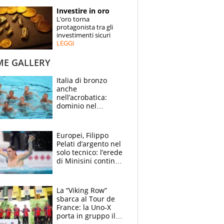
STORIE
Investire in oro
L’oro torna
SPECIALI
protagonista tra gli
investimenti sicuri
LEGGI
ESPERTI
ME GALLERY
CONTATTI
Italia di bronzo
anche
nell’acrobatica:
dominio nel
medagliere, ora
tocca a Ceccon, Curti
e compagni
Europei, Filippo
continuare
Pelati d’argento nel
solo tecnico: l’erede
di Minisini continua
a stupire, Los
Angeles è già nel
mirino
La “Viking Row”
sbarca al Tour de
France: la Uno-X
porta in gruppo il