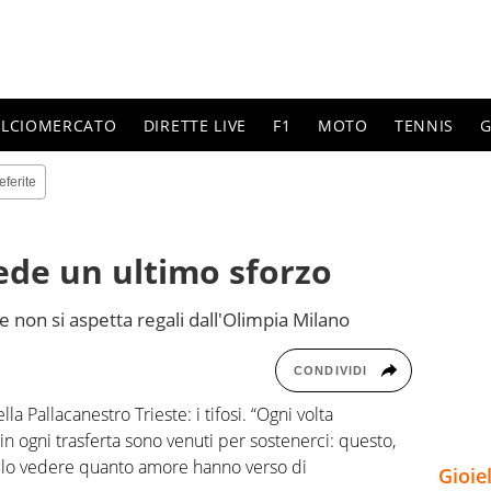
ALCIOMERCATO
DIRETTE LIVE
F1
MOTO
TENNIS
G
eferite
ede un ultimo sforzo
i e non si aspetta regali dall'Olimpia Milano
CONDIVIDI
a Pallacanestro Trieste: i tifosi. “Ogni volta
 ogni trasferta sono venuti per sostenerci: questo,
bello vedere quanto amore hanno verso di
Gioie