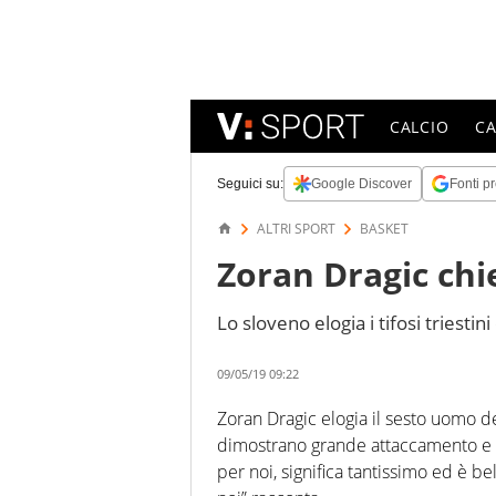
CALCIO
C
Seguici su:
Google Discover
Fonti pr
ALTRI SPORT
BASKET
Zoran Dragic chi
Lo sloveno elogia i tifosi triestin
09/05/19 09:22
Zoran Dragic elogia il sesto uomo dell
dimostrano grande attaccamento e in
per noi, significa tantissimo ed è 