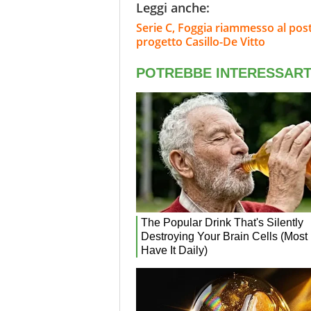
Leggi anche:
Serie C, Foggia riammesso al posto
progetto Casillo-De Vitto