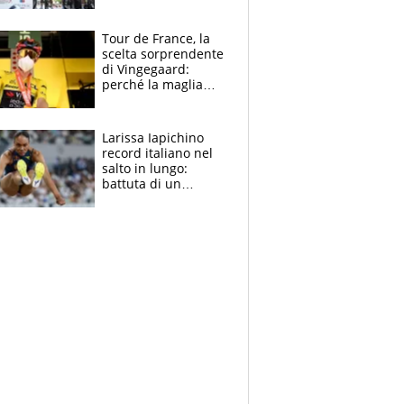
rito della Norvegia
di Haaland e
compagni
Tour de France, la
scelta sorprendente
di Vingegaard:
perché la maglia
gialla indossa la
mascherina, il
rischio da evitare
Larissa Iapichino
record italiano nel
salto in lungo:
battuta di un
centimetro mamma
Fiona May