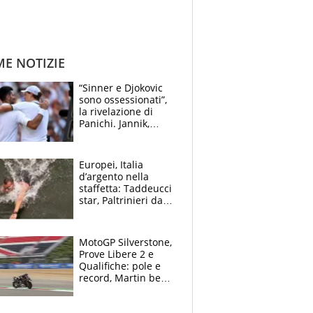
ME NOTIZIE
“Sinner e Djokovic
sono ossessionati”,
la rivelazione di
Panichi. Jannik,
ansia per il
ginocchio e il rischio
agli US Open
Europei, Italia
d’argento nella
staffetta: Taddeucci
star, Paltrinieri da
leggenda. Greg
svela la profezia di
Padre Pio
MotoGP Silverstone,
Prove Libere 2 e
Qualifiche: pole e
record, Martin beffa
tutti. Prima fila
Aprilia