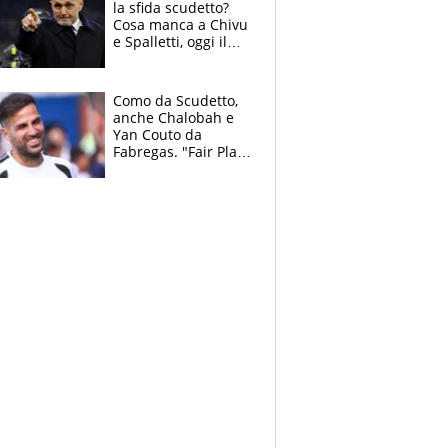
la sfida scudetto?
Cosa manca a Chivu
e Spalletti, oggi il
primo antipasto
Como da Scudetto,
anche Chalobah e
Yan Couto da
Fabregas. "Fair Play
Finanziario?
Pagheremo la
multa"