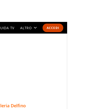
UIDA TV
ALTRO
ACCEDI
CALENDARI E CLASSIFICHE
ALTRI SPORT
MONDIALI 2026
OLIMPIADI
GOSSIP
LIFESTYLE
lleria Delfino