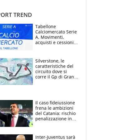
ORT TREND
Tabellone
Calciomercato Serie
A. Movimenti,
acquisti e cessioni:
estate 2026-27
Silverstone, le
caratteristiche del
circuito dove si
corre il Gp di Gran
Bretagna del
Motomondiale
Il caso fideiussione
frena le ambizioni
del Catania: rischio
penalizzazione in
classifica, cosa
succede?
Inter-Juventus sarà