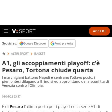
ACCEDI
Seguici su:
Google Discover
Fonti preferite
ALTRI SPORT
BASKET
A1, gli accoppiamenti playoff: c'è
Pesaro, Tortona chiude quarta
I marchigiani battono Napoli e centrano l'ottavo posto, i
piemontesi dilagano a Brindisi ed approfittano della sconfitta di
Venezia contro l'Olimpia.
08/05/22 23:57
È di
Pesaro
l’ultimo posto per i playoff nella Serie A1 di