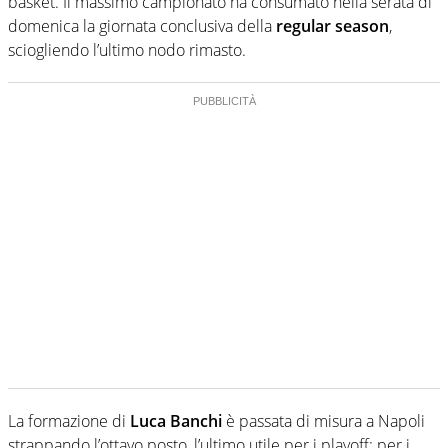
basket. Il massimo campionato ha consumato nella serata di
domenica la giornata conclusiva della
regular season
,
sciogliendo l’ultimo nodo rimasto.
La formazione di
Luca Banchi
è passata di misura a Napoli
strappando l’ottavo posto, l’ultimo utile per i playoff: per i