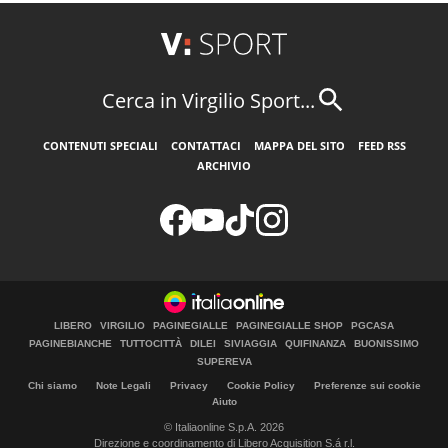
Cerca in Virgilio Sport...
CONTENUTI SPECIALI
CONTATTACI
MAPPA DEL SITO
FEED RSS
ARCHIVIO
LIBERO
VIRGILIO
PAGINEGIALLE
PAGINEGIALLE SHOP
PGCASA
PAGINEBIANCHE
TUTTOCITTÀ
DILEI
SIVIAGGIA
QUIFINANZA
BUONISSIMO
SUPEREVA
Chi siamo
Note Legali
Privacy
Cookie Policy
Preferenze sui cookie
Aiuto
© Italiaonline S.p.A. 2026
Direzione e coordinamento di Libero Acquisition S.á r.l.