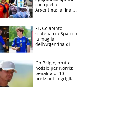
con quella
Argentina: la finale
Mondiale si gioca a
Spa e Alonso non
vede l'ora
F1, Colapinto
scatenato a Spa con
la maglia
dell'Argentina di
Messi punge la
Spagna: "Capiranno
le parolacce"
Gp Belgio, brutte
notizie per Norris:
penalità di 10
posizioni in griglia,
la scelta dolorosa
ma obbligata di
McLaren