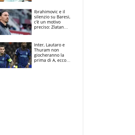
immacolata
Ibrahimovic e il
silenzio su Baresi,
c’è un motivo
preciso: Zlatan
segnato dalla
tragedia del fratello
e dalla morte di
Inter, Lautaro e
Raiola
Thuram non
giocheranno la
prima di A, ecco
perchè. Tutto sulle
spalle di Pio
Esposito ma la
garanzia è Stankovic