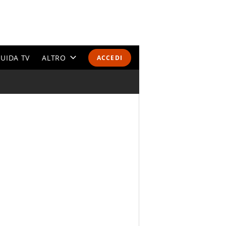
UIDA TV
ALTRO
ACCEDI
CALENDARI E CLASSIFICHE
ALTRI SPORT
MONDIALI 2026
OLIMPIADI
GOSSIP
LIFESTYLE