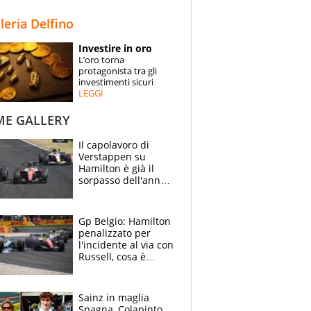
STORIE
lleria Delfino
SPECIALI
Investire in oro
L’oro torna
ESPERTI
protagonista tra gli
investimenti sicuri
LEGGI
CONTATTI
ME GALLERY
Il capolavoro di
Verstappen su
Hamilton è già il
sorpasso dell'anno:
che smacco Lewis,
come Abu Dhabi
2021
Gp Belgio: Hamilton
penalizzato per
l'incidente al via con
Russell, cosa è
successo. Mercedes
out, 5" a Lewis
Sainz in maglia
Spagna, Colapinto