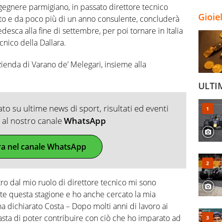
gegnere parmigiano, in passato direttore tecnico
Gioie
nto e da poco più di un anno consulente, concluderà
tedesca alla fine di settembre, per poi tornare in Italia
cnico della Dallara.
azienda di Varano de’ Melegari, insieme alla
ULTI
o su ultime news di sport, risultati ed eventi
ti al nostro canale
WhatsApp
ra nel canale WhatsApp
ro dal mio ruolo di direttore tecnico mi sono
nte questa stagione e ho anche cercato la mia
ha dichiarato Costa – Dopo molti anni di lavoro ai
iasta di poter contribuire con ciò che ho imparato ad