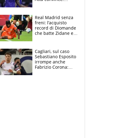
Pongracic rovina
tutto nel finale
Real Madrid senza
freni: l’acquisto
record di Diomande
che batte Zidane e
Ronaldo. Vinicius
rinnova: le cifre
Cagliari, sul caso
Sebastiano Esposito
irrompe anche
Fabrizio Corona:
“Ecco cosa è
successo, ho le
prove”