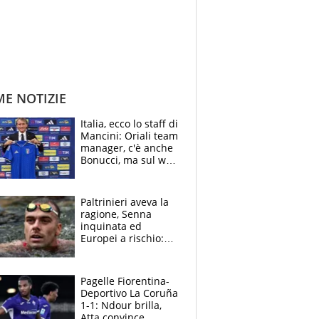
ME NOTIZIE
Italia, ecco lo staff di
Mancini: Oriali team
manager, c'è anche
Bonucci, ma sul web
infuria la polemica
Paltrinieri aveva la
ragione, Senna
inquinata ed
Europei a rischio:
allenamenti fermi,
cosa succede
adesso
Pagelle Fiorentina-
Deportivo La Coruña
1-1: Ndour brilla,
Atta convince.