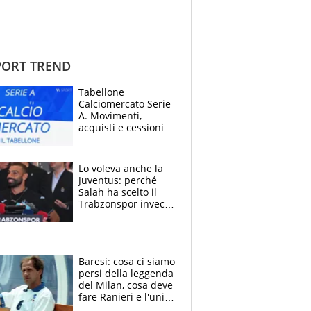
ORT TREND
Tabellone
Calciomercato Serie
A. Movimenti,
acquisti e cessioni:
estate 2026-27
Lo voleva anche la
Juventus: perché
Salah ha scelto il
Trabzonspor invece
di un top club
Baresi: cosa ci siamo
persi della leggenda
del Milan, cosa deve
fare Ranieri e l'unico
neo di una carriera