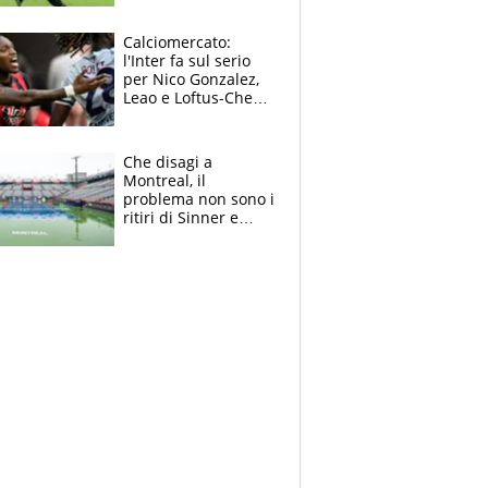
sentenza dei tifosi
Calciomercato:
l'Inter fa sul serio
per Nico Gonzalez,
Leao e Loftus-Cheek
possono restare al
Milan, Mastantuono
verso la Fiorentina
Che disagi a
Montreal, il
problema non sono i
ritiri di Sinner e
Djokovic: Bertolucci
propone un
ultimatum ai
Masters 1000