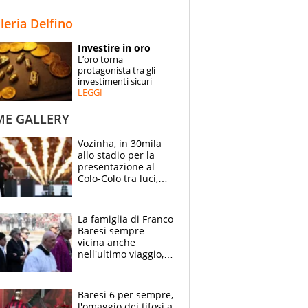
STORIE
lleria Delfino
SPECIALI
Investire in oro
L’oro torna
ESPERTI
protagonista tra gli
investimenti sicuri
LEGGI
CONTATTI
ME GALLERY
Vozinha, in 30mila
allo stadio per la
presentazione al
Colo-Colo tra luci,
spettacolo, elicotteri
e paracadutisti
La famiglia di Franco
Baresi sempre
vicina anche
nell'ultimo viaggio,
la moglie Maura, i
figli e i suoi cari
circondati
Baresi 6 per sempre,
dall'affetto dei tifosi
l'omaggio dei tifosi a