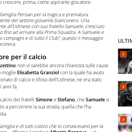
to crescere, prima, come aspirante giocatore:
 famiglia Perisan per la tragica e prematura
ente del settore giovanile bianconero. Una
nte all’Udinese con suo fratello Samuele, cresciuto
o fino ad arrivare alla Prima Squadra. A Samuele e
 ex compagni e di tutto il Club”, questo il messaggio
ULTI
nconera.
re per il calcio
zzettino
, non vi sarebbe ancora chiarezza sulle cause
la moglie
Elisabetta Granziol
con la quale ha avuto
onato di calcio e tifoso dell’Udinese, ne era stato
i anni fa.
calcio dei fratelli
Simone
e
Stefano
, che
Samuele
si
ato a percorrere la sua strada, quella che l’ha
sta.
famiglia e di tutti coloro che lo conoscevano per la