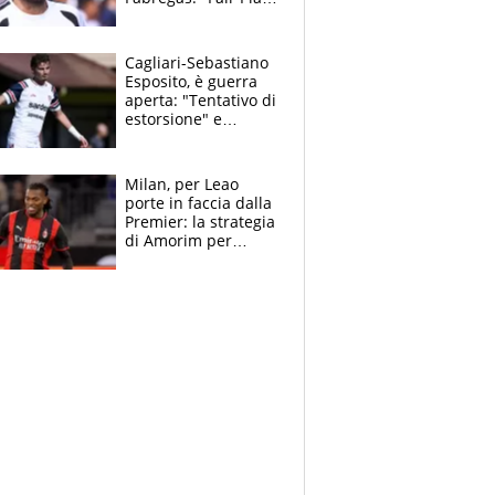
Finanziario?
Pagheremo la
multa"
Cagliari-Sebastiano
Esposito, è guerra
aperta: "Tentativo di
estorsione" e
"certificato medico
imbarazzante"
Milan, per Leao
porte in faccia dalla
Premier: la strategia
di Amorim per
recuperarlo e il
grazie ad Allegri
dopo il derby