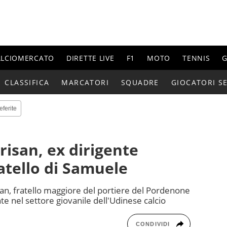
ALCIOMERCATO
DIRETTE LIVE
F1
MOTO
TENNIS
G
CLASSIFICA
MARCATORI
SQUADRE
GIOCATORI SE
eferite
isan, ex dirigente
atello di Samuele
an, fratello maggiore del portiere del Pordenone
e nel settore giovanile dell'Udinese calcio
CONDIVIDI