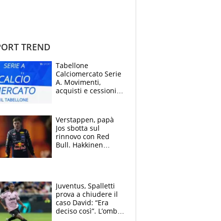
ORT TREND
Tabellone
Calciomercato Serie
A. Movimenti,
acquisti e cessioni:
estate 2026-27
Verstappen, papà
Jos sbotta sul
rinnovo con Red
Bull. Hakkinen
avverte McLaren:
“Prendere Max
sarebbe un rischio”
Juventus, Spalletti
prova a chiudere il
caso David: “Era
deciso così”. L’ombra
di Zirkzee e la