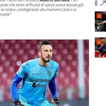
ne – afferma il sindaco
Alberto Bernava
– un
anza che tante difficoltà di salute aveva dovuto già
o le nostre condoglianze alla mamma Carla e ai
amuele”