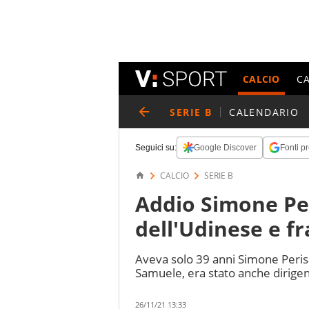
CALCIO
C
SERIE B
CALENDARIO
Seguici su:
Google Discover
Fonti pr
CALCIO
SERIE B
Addio Simone Per
dell'Udinese e fr
Aveva solo 39 anni Simone Peris
Samuele, era stato anche dirigent
26/11/21 13:33