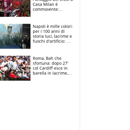
Casa Milan è
commovente:
maglie, bandiere,
sciarpe, lacrime e
bigliettini
Napoli è mille colori:
per i 100 anni di
storia luci, lacrime e
fuochi d'artificio: De
Laurentiis salta al
coro anti-Juve
Roma, Bah che
sfortuna: dopo 27'
col Cardiff esce in
barella in lacrime,
Dybala rigore da
schiaffi, i giallorossi
prendono 3 gol in
45'