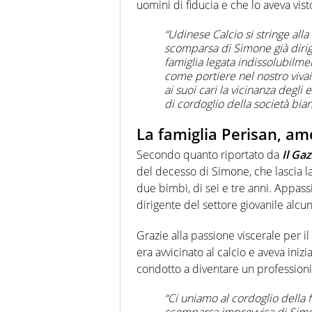
uomini di fiducia e che lo aveva vis
“Udinese Calcio si stringe alla
scomparsa di Simone già dirig
famiglia legata indissolubilme
come portiere nel nostro vivai
ai suoi cari la vicinanza degli
di cordoglio della società bia
La famiglia Perisan, amo
Secondo quanto riportato da
Il Ga
del decesso di Simone, che lascia 
due bimbi, di sei e tre anni. Appassi
dirigente del settore giovanile alcun
Grazie alla passione viscerale per il 
era avvicinato al calcio e aveva inizi
condotto a diventare un professioni
“Ci uniamo al cordoglio della 