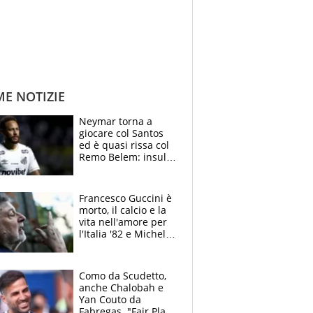
ME NOTIZIE
Neymar torna a
giocare col Santos
ed è quasi rissa col
Remo Belem: insulti
e provocazioni, tifosi
inferociti
Francesco Guccini è
morto, il calcio e la
vita nell'amore per
l'Italia '82 e Michel
Platini: tifoso
anomalo di Pistoiese
e Juventus
Como da Scudetto,
anche Chalobah e
Yan Couto da
Fabregas. "Fair Play