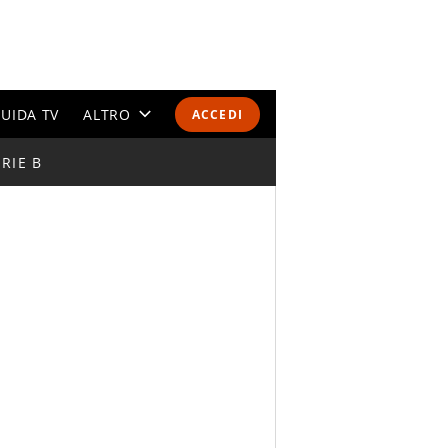
UIDA TV
ALTRO
ACCEDI
RIE B
CALENDARI E CLASSIFICHE
ALTRI SPORT
MONDIALI 2026
OLIMPIADI
GOSSIP
LIFESTYLE