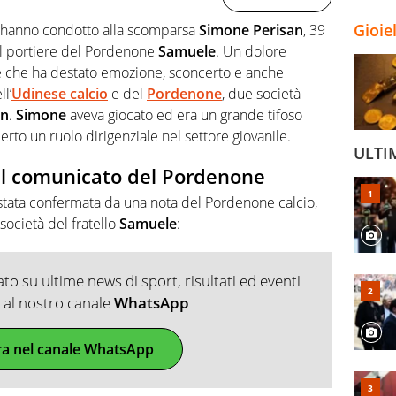
Gioie
 hanno condotto alla scomparsa
Simone Perisan
, 39
el portiere del Pordenone
Samuele
. Un dolore
 e che ha destato emozione, sconcerto e anche
ll’
Udinese calcio
e del
Pordenone
, due società
an
.
Simone
aveva giocato ed era un grande tifoso
erto un ruolo dirigenziale nel settore giovanile.
ULTI
il comunicato del Pordenone
stata confermata da una nota del Pordenone calcio,
società del fratello
Samuele
:
o su ultime news di sport, risultati ed eventi
ti al nostro canale
WhatsApp
ra nel canale WhatsApp