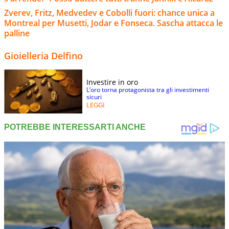
Zverev, Fritz, Medvedev e Cobolli fuori: chance unica a
Montreal per Musetti, Jodar e Fonseca. Sascha attacca le
palline
Gioielleria Delfino
Investire in oro
L’oro torna protagonista tra gli investimenti
sicuri
LEGGI