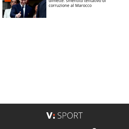
dimette: smentito tentativo di
corruzione al Marocco