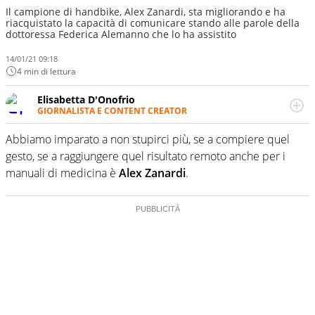
Il campione di handbike, Alex Zanardi, sta migliorando e ha
riacquistato la capacità di comunicare stando alle parole della
dottoressa Federica Alemanno che lo ha assistito
14/01/21 09:18
4 min di lettura
Elisabetta D'Onofrio
GIORNALISTA E CONTENT CREATOR
Giornalista professionista dal 2007, scrive per curiosità
personale e necessità: soprattutto di calcio, di sport e dei
Abbiamo imparato a non stupirci più, se a compiere quel
suoi protagonisti, concedendosi innocenti evasioni
gesto, se a raggiungere quel risultato remoto anche per i
nell'ambito della creazione di format. Un tempo ala
manuali di medicina è
Alex Zanardi
.
destra, oggi si sente a suo agio nel ruolo di libero. Cura
una classifica riservata dei migliori 5 calciatori di sempre.