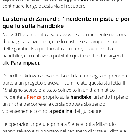
continuare lungo questa via di recupero.
La storia di Zanardi: l’incidente in pista e poi
quello sulla handbike
Nel 2001 era riuscito a sopravvivere a un incidente nel corso
di una gara spaventoso, che lo costrinse all’amputazione
delle gambe. Era poi tornato a correre, in auto e sulla
handbike, con cui aveva poi vinto quattro ori e due argenti
alle
Paralimpiadi
.
Dopo il lockdown aveva deciso di dare un segnale: prendere
parte a un progetto e aveva incominciato questa staffetta. Il
19 giugno scorso era stato coinvolto in un drammatico
incidente a
Pienza
proprio sulla
handbike
, urtando in pieno
un tir che percorreva la corsia opposta sbattendo
violentemente contro la
pedalina
del guidatore.
Le operazioni, ripetute prima a Siena e poi a Milano, lo
hanno salvato e supportato nel recupero di vista e udito e a