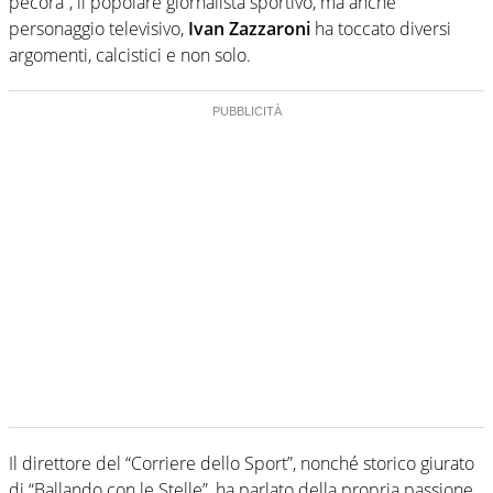
pecora”, il popolare giornalista sportivo, ma anche
personaggio televisivo,
Ivan Zazzaroni
ha toccato diversi
argomenti, calcistici e non solo.
Il direttore del “Corriere dello Sport”, nonché storico giurato
di “Ballando con le Stelle”, ha parlato della propria passione