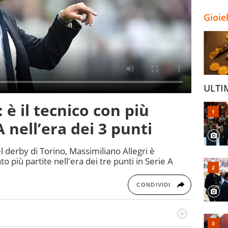
Gioie
ULTI
 è il tecnico con più
A nell’era dei 3 punti
l derby di Torino, Massimiliano Allegri è
to più partite nell'era dei tre punti in Serie A
CONDIVIDI
cio personale e professionale. Ama raccontare lo sport