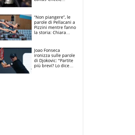
Estupinian e
Gimenez in bilico,
Soulè e Osorio nel
“Non piangere”, le
mirino
parole di Pellacani a
Pizzini mentre fanno
la storia: Chiara
batte anche il
record di Ceccon
Joao Fonseca
ironizza sulle parole
di Djokovic: "Partite
più brevi? Lo dice
solo perché sta
invecchiando..."