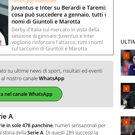
Forse ti può interessare
Juventus e Inter su Berardi e Taremi:
cosa può succedere a gennaio, tutti i
nomi di Giuntoli e Marotta
Derby d'Italia sul mercato in vista della
sessione di gennaio: Juventus e Inter
ULTI
vogliono rinforzare l'attacco, tutti i nomi
sul taccuino di Giuntoli e Marotta
o su ultime news di sport, risultati ed eventi
ti al nostro canale
WhatsApp
ra nel canale WhatsApp
rie A
rie in sole 478 panchine
, numeri sensazionali per
a storia della
Serie A
. Di questi 289 successi la