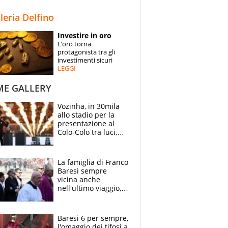
STORIE
lleria Delfino
SPECIALI
Investire in oro
L’oro torna
ESPERTI
protagonista tra gli
investimenti sicuri
LEGGI
CONTATTI
ME GALLERY
Vozinha, in 30mila
allo stadio per la
presentazione al
Colo-Colo tra luci,
spettacolo, elicotteri
e paracadutisti
La famiglia di Franco
Baresi sempre
vicina anche
nell'ultimo viaggio,
la moglie Maura, i
figli e i suoi cari
circondati
Baresi 6 per sempre,
dall'affetto dei tifosi
l'omaggio dei tifosi a