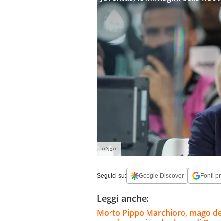
ANSA
Seguici su:
Google Discover
Fonti pr
Leggi anche:
Morto Pippo Marchioro, mago del