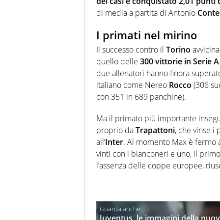
dei casi e conquistato 2,01 punti 
di media a partita di Antonio
Conte
I primati nel mirino
Il successo contro il
Torino
avvicin
quello delle
300 vittorie in Serie A
due allenatori hanno finora superato 
italiano come Nereo
Rocco
(306 su
con 351 in 689 panchine).
Ma il primato più importante inseg
proprio da
Trapattoni
, che vinse i
all’
Inter
. Al momento Max è fermo a
vinti con i bianconeri e uno, il primo
l’assenza delle coppe europee, riusc
Juventus, le immagini della nuov