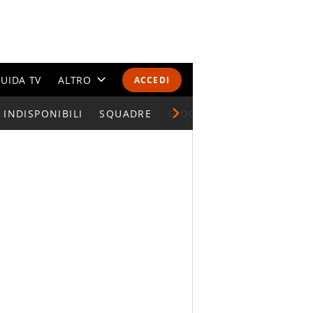
UIDA TV
ALTRO
ACCEDI
INDISPONIBILI
CALENDARI E CLASSIFICHE
SQUADRE
GIOCATORI SERIE A
ALTRI SPORT
MONDIALI 2026
OLIMPIADI
GOSSIP
LIFESTYLE