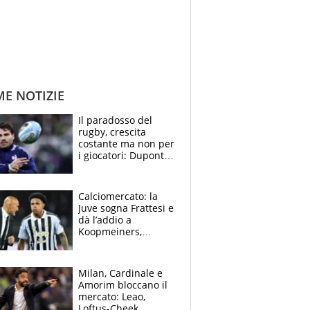
ME NOTIZIE
Il paradosso del
rugby, crescita
costante ma non per
i giocatori: Dupont
(il più pagato al
mondo) guadagna
solo 1,4 milioni
Calciomercato: la
all'anno
Juve sogna Frattesi e
dà l’addio a
Koopmeiners,
Romero si allontana
dall’Inter, Fiorentina
scatenata
Milan, Cardinale e
Amorim bloccano il
mercato: Leao,
Loftus-Cheek,