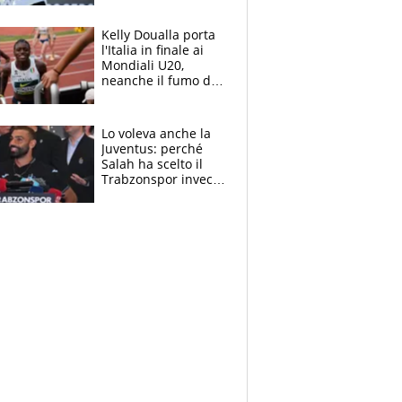
Sinner si conferma
terzo. Quanti malori
Kelly Doualla porta
a Montreal
l'Italia in finale ai
Mondiali U20,
neanche il fumo di
un incendio la frena
sui 100 metri
Lo voleva anche la
Juventus: perché
Salah ha scelto il
Trabzonspor invece
di un top club