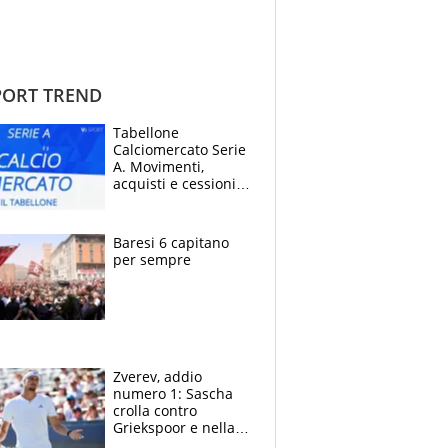
ORT TREND
Tabellone
Calciomercato Serie
A. Movimenti,
acquisti e cessioni:
estate 2026-27
Baresi 6 capitano
per sempre
Zverev, addio
numero 1: Sascha
crolla contro
Griekspoor e nella
sfida a due con