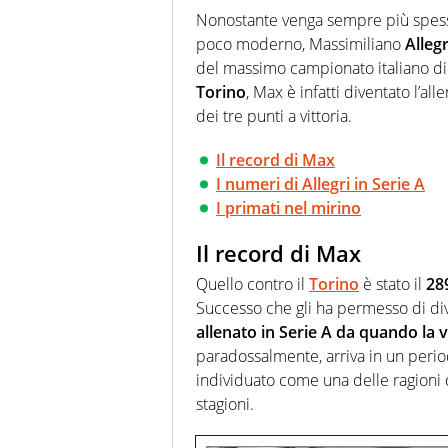
focalizzando ogni attenzione su
Nonostante venga sempre più spesso 
ma fatti
poco moderno, Massimiliano
Allegr
del massimo campionato italiano di c
Torino
, Max è infatti diventato l’all
dei tre punti a vittoria.
Il record di Max
I numeri di Allegri in Serie A
I primati nel mirino
Il record di Max
Quello contro il
Torino
è stato il
28
Successo che gli ha permesso di di
allenato in Serie A da quando la vi
paradossalmente, arriva in un period
individuato come una delle ragioni 
stagioni.