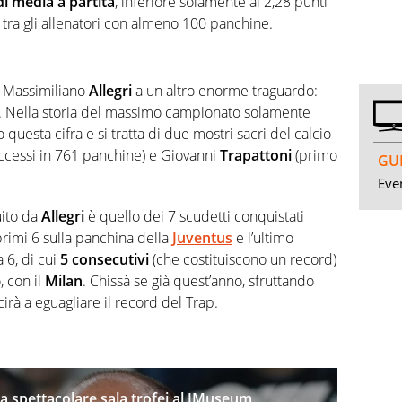
di media a partita
, inferiore solamente ai 2,28 punti
tra gli allenatori con almeno 100 panchine.
a Massimiliano
Allegri
a un altro enorme traguardo:
. Nella storia del massimo campionato solamente
questa cifra e si tratta di due mostri sacri del calcio
ccessi in 761 panchine) e Giovanni
Trapattoni
(primo
GUI
Even
uito da
Allegri
è quello dei 7 scudetti conquistati
 primi 6 sulla panchina della
Juventus
e l’ultimo
 6, di cui
5 consecutivi
(che costituiscono un record)
, con il
Milan
. Chissà se già quest’anno, sfruttando
irà a eguagliare il record del Trap.
a spettacolare sala trofei al JMuseum