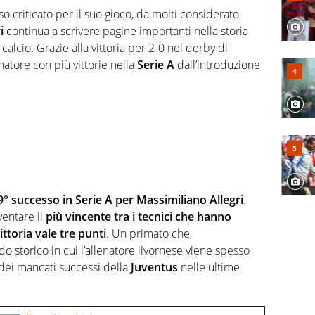
l tempo reale: la verità della dirette non sono opinioni
criticato per il suo gioco, da molti considerato
i
continua a scrivere pagine importanti nella storia
alcio. Grazie alla vittoria per 2-0 nel derby di
enatore con più vittorie nella
Serie A
dall’introduzione
9° successo in Serie A per Massimiliano Allegri
.
ventare il
più vincente tra i tecnici che hanno
ttoria vale tre punti
. Un primato che,
o storico in cui l’allenatore livornese viene spesso
dei mancati successi della
Juventus
nelle ultime