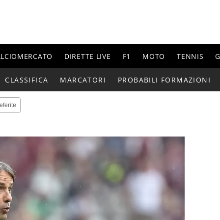
ALCIOMERCATO
DIRETTE LIVE
F1
MOTO
TENNIS
G
CLASSIFICA
MARCATORI
PROBABILI FORMAZIONI
eferite