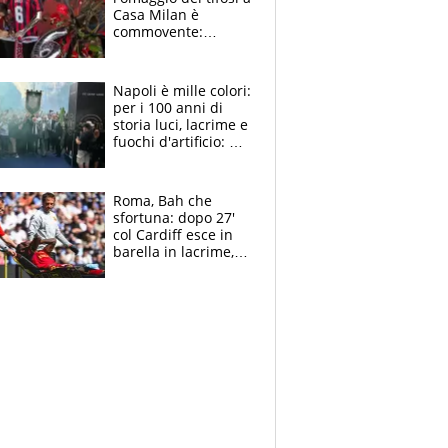
Casa Milan è
commovente:
maglie, bandiere,
sciarpe, lacrime e
bigliettini
Napoli è mille colori:
per i 100 anni di
storia luci, lacrime e
fuochi d'artificio: De
Laurentiis salta al
coro anti-Juve
Roma, Bah che
sfortuna: dopo 27'
col Cardiff esce in
barella in lacrime,
Dybala rigore da
schiaffi, i giallorossi
prendono 3 gol in
45'