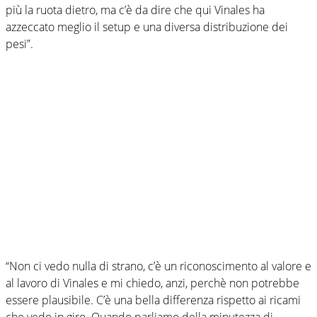
più la ruota dietro, ma c’è da dire che qui Vinales ha
azzeccato meglio il setup e una diversa distribuzione dei
pesi”.
“Non ci vedo nulla di strano, c’è un riconoscimento al valore e
al lavoro di Vinales e mi chiedo, anzi, perchè non potrebbe
essere plausibile. C’è una bella differenza rispetto ai ricami
che vedo in giro. Quando parliamo della minutezza di