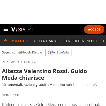
ACCEDI
MOTOGP
CALENDARIO
CLASSIFICA PILOTI
P
Seguici su:
Google Discover
Fonti preferite
MOTO
MOTOGP
Altezza Valentino Rossi, Guido
Meda chiarisce
"Strumentalizzazioni gratuite, Valentino non l'ha mai detto".
10/10/18 13:40
Il telecronista di Sky Guido Meda con un post su Facebook