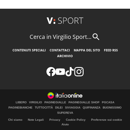
Cerca in Virgilio Sport...
CONTENUTI SPECIALI
CONTATTACI
MAPPA DEL SITO
FEED RSS
ARCHIVIO
LIBERO
VIRGILIO
PAGINEGIALLE
PAGINEGIALLE SHOP
PGCASA
PAGINEBIANCHE
TUTTOCITTÀ
DILEI
SIVIAGGIA
QUIFINANZA
BUONISSIMO
SUPEREVA
Chi siamo
Note Legali
Privacy
Cookie Policy
Preferenze sui cookie
Aiuto