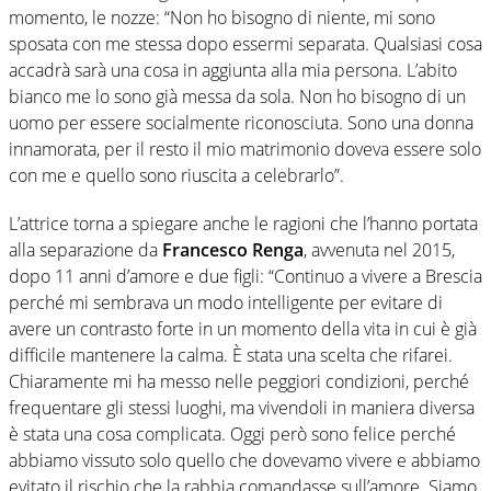
momento, le nozze: “Non ho bisogno di niente, mi sono
sposata con me stessa dopo essermi separata. Qualsiasi cosa
accadrà sarà una cosa in aggiunta alla mia persona. L’abito
bianco me lo sono già messa da sola. Non ho bisogno di un
uomo per essere socialmente riconosciuta. Sono una donna
innamorata, per il resto il mio matrimonio doveva essere solo
con me e quello sono riuscita a celebrarlo”.
L’attrice torna a spiegare anche le ragioni che l’hanno portata
alla separazione da
Francesco Renga
, avvenuta nel 2015,
dopo 11 anni d’amore e due figli: “Continuo a vivere a Brescia
perché mi sembrava un modo intelligente per evitare di
avere un contrasto forte in un momento della vita in cui è già
difficile mantenere la calma. È stata una scelta che rifarei.
Chiaramente mi ha messo nelle peggiori condizioni, perché
frequentare gli stessi luoghi, ma vivendoli in maniera diversa
è stata una cosa complicata. Oggi però sono felice perché
abbiamo vissuto solo quello che dovevamo vivere e abbiamo
evitato il rischio che la rabbia comandasse sull’amore. Siamo