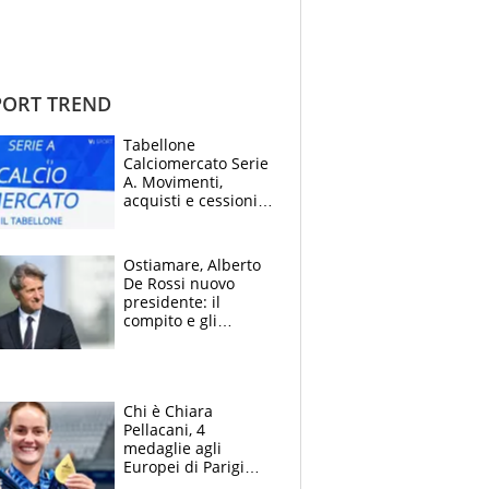
ORT TREND
Tabellone
Calciomercato Serie
A. Movimenti,
acquisti e cessioni:
estate 2026-27
Ostiamare, Alberto
De Rossi nuovo
presidente: il
compito e gli
obiettivi ricevuti dal
figlio Daniele
Chi è Chiara
Pellacani, 4
medaglie agli
Europei di Parigi
2026, papà