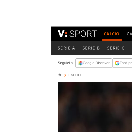
CALCIO
C
SERIE A
SERIE B
SERIE C
Seguici su:
Google Discover
Fonti pr
CALCIO