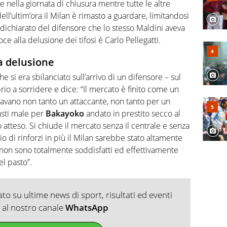
e nella giornata di chiusura mentre tutte le altre
ll’ultim’ora il Milan è rimasto a guardare, limitandosi
o dichiarato del difensore che lo stesso Maldini aveva
ce alla delusione dei tifosi è Carlo Pellegatti.
a delusione
e si era sbilanciato sull’arrivo di un difensore – sul
io a sorridere e dice: “Il mercato è finito come un
ttavano non tanto un attaccante, non tanto per un
asti male per
Bakayoko
andato in prestito secco al
 atteso. Si chiude il mercato senza il centrale e senza
o di rinforzi in più il Milan sarebbe stato altamente
i non sono totalmente soddisfatti ed effettivamente
el pasto”.
o su ultime news di sport, risultati ed eventi
ti al nostro canale
WhatsApp