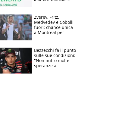
Strefezza ufficiale al
Palermo
Zverev, Fritz,
Medvedev e Cobolli
fuori: chance unica
a Montreal per
Musetti, Jodar e
Fonseca. Sascha
attacca le palline
Bezzecchi fa il punto
sulle sue condizioni:
"Non nutro molte
speranze a
Silverstone". Ma
promette battaglia
da Aragon