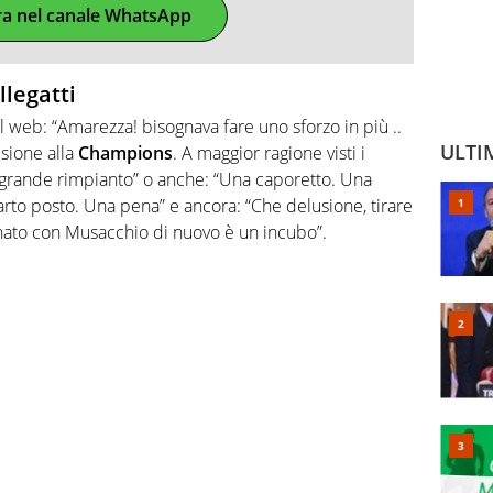
ra nel canale WhatsApp
llegatti
ul web: “Amarezza! bisognava fare uno sforzo in più ..
ULTI
sione alla
Champions
. A maggior ragione visti i
 grande rimpianto” o anche: “Una caporetto. Una
arto posto. Una pena” e ancora: “Che delusione, tirare
nato con Musacchio di nuovo è un incubo”.