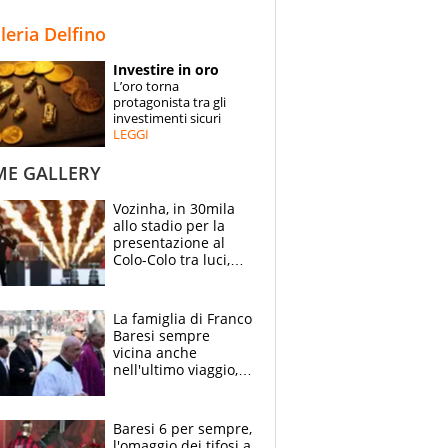
STORIE
lleria Delfino
SPECIALI
Investire in oro
L’oro torna
ESPERTI
protagonista tra gli
investimenti sicuri
LEGGI
CONTATTI
ME GALLERY
Vozinha, in 30mila
allo stadio per la
presentazione al
Colo-Colo tra luci,
spettacolo, elicotteri
e paracadutisti
La famiglia di Franco
Baresi sempre
vicina anche
nell'ultimo viaggio,
la moglie Maura, i
figli e i suoi cari
circondati
Baresi 6 per sempre,
dall'affetto dei tifosi
l'omaggio dei tifosi a