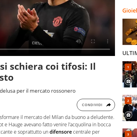
Gioie
ULTI
i schiera coi tifosi: Il
asto
 delusa per il mercato rossonero
CONDIVIDI
trasformare il mercato del Milan da buono a deludente.
alot e Hauge avevano fatto venire l’acquolina in bocca
accante e soprattutto un
difensore
centrale per