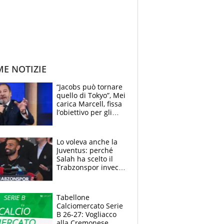
ME NOTIZIE
“Jacobs può tornare
quello di Tokyo”, Mei
carica Marcell, fissa
l’obiettivo per gli
Europei e scherza
su Binaghi
Lo voleva anche la
Juventus: perché
Salah ha scelto il
Trabzonspor invece
di un top club
Tabellone
Calciomercato Serie
B 26-27: Vogliacco
alla Cremonese,