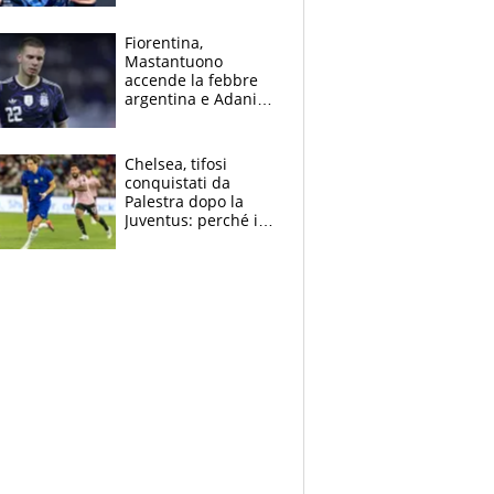
Giampaolo
giornalista, mamma
Fiorentina,
insegnante e il
Mastantuono
fratello calciatore
accende la febbre
argentina e Adani
impazzisce. Ma
Antognoni ‘rovina la
festa’ a Commisso
Chelsea, tifosi
conquistati da
Palestra dopo la
Juventus: perché i
fan dei Blues sono
pazzi dell’azzurro