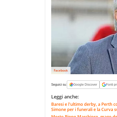
Facebook
Seguici su:
Google Discover
Fonti pr
Leggi anche:
Baresi e l'ultimo derby, a Perth con
Simone per i funerali e la Curva
Morto Pippo Marchioro, mago del