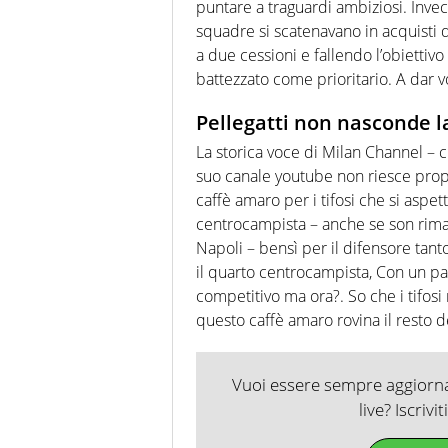
puntare a traguardi ambiziosi. Invec
squadre si scatenavano in acquisti de
a due cessioni e fallendo l’obiettiv
battezzato come prioritario. A dar vo
Pellegatti non nasconde l
La storica voce di Milan Channel – ch
suo canale youtube non riesce propr
caffè amaro per i tifosi che si aspe
centrocampista – anche se son rim
Napoli – bensì per il difensore tanto
il quarto centrocampista, Con un pai
competitivo ma ora?. So che i tifos
questo caffè amaro rovina il resto d
Vuoi essere sempre aggiornat
live? Iscrivi