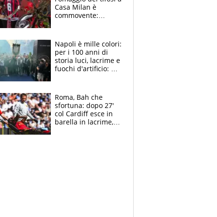
Casa Milan è
commovente:
maglie, bandiere,
sciarpe, lacrime e
bigliettini
Napoli è mille colori:
per i 100 anni di
storia luci, lacrime e
fuochi d'artificio: De
Laurentiis salta al
coro anti-Juve
Roma, Bah che
sfortuna: dopo 27'
col Cardiff esce in
barella in lacrime,
Dybala rigore da
schiaffi, i giallorossi
prendono 3 gol in
45'