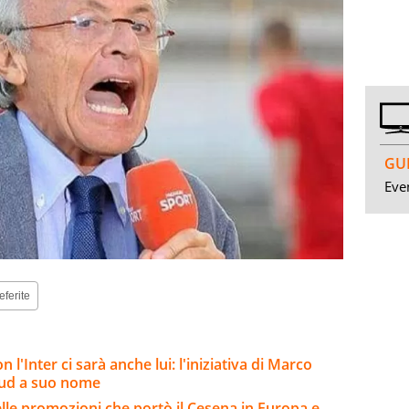
GUI
Even
eferite
 l'Inter ci sarà anche lui: l'iniziativa di Marco
 sud a suo nome
le promozioni che portò il Cesena in Europa e