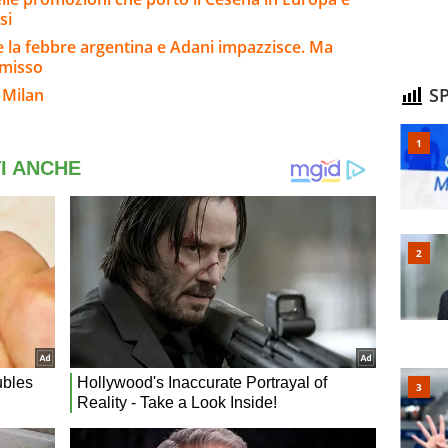
esi
 la febbre argentina e Adani impazzisce. Ma
mmisso
SP
 Milan