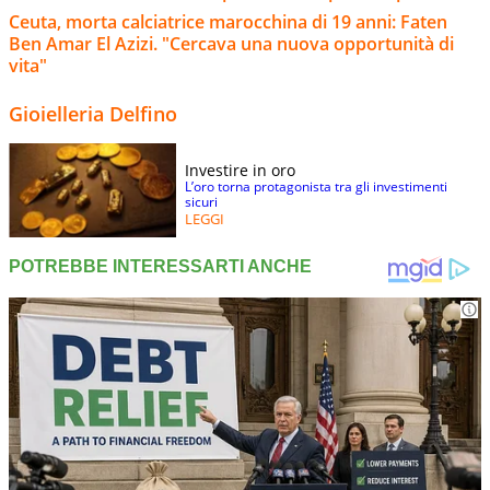
Ceuta, morta calciatrice marocchina di 19 anni: Faten
Ben Amar El Azizi. "Cercava una nuova opportunità di
vita"
Gioielleria Delfino
Investire in oro
L’oro torna protagonista tra gli investimenti
sicuri
LEGGI