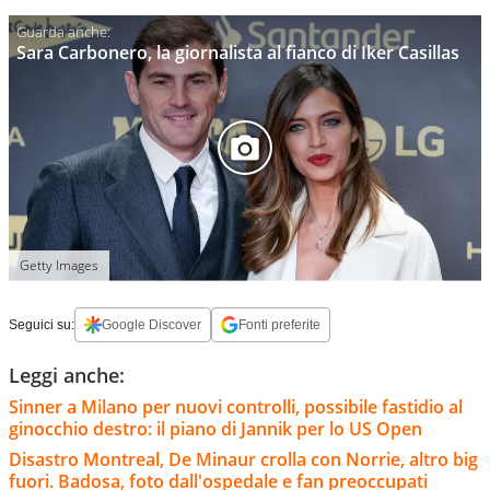
Sara Carbonero, la giornalista al fianco di Iker Casillas
Getty Images
Seguici su:
Google Discover
Fonti preferite
Leggi anche:
Sinner a Milano per nuovi controlli, possibile fastidio al
ginocchio destro: il piano di Jannik per lo US Open
Disastro Montreal, De Minaur crolla con Norrie, altro big
fuori. Badosa, foto dall'ospedale e fan preoccupati