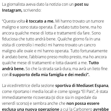
La giornalista aveva dato la notizia con un
post su
Instagram,
scrivendo:
“Questa volta
è toccato a me.
Mi hanno trovato un tumore
maligno e sono stata operata. È andato tutto bene, ma ho
ancora qualche mese di lotta e trattamenti da fare. Sono
fiduciosa che tutto andrà bene. Qualche giorno fa in una
visita di controllo i medici mi hanno trovato un cancro
maligno alle ovaie e mi hanno operata. Tutto fortunatamente
è andato bene, l’abbiamo preso molto presto, ma ho ancora
qualche mese di trattamenti e lotta davanti a me.
Tutto
andrà bene.
So che la strada sarà dura, ma avrà un lieto fine
con
il supporto della mia famiglia e dei medici”.
La vicedirettrice della sezione
sportiva di Mediaset Espana
,
come riportano i media locali e come spiega “El Pais”, è stata
immediatamente ricoverata (si dice sia in ospedale da
venerdì scorso) e sembra anche che
non possa essere
esclusa una nuova operazione
a cui la Carbonero
avrebbe