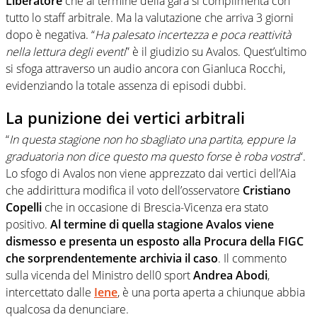
Liberatore
che al termine della gara si complimenta con
tutto lo staff arbitrale. Ma la valutazione che arriva 3 giorni
dopo è negativa. “
Ha palesato incertezza e poca reattività
nella lettura degli eventi
” è il giudizio su Avalos. Quest’ultimo
si sfoga attraverso un audio ancora con Gianluca Rocchi,
evidenziando la totale assenza di episodi dubbi.
La punizione dei vertici arbitrali
“
In questa stagione non ho sbagliato una partita, eppure la
graduatoria non dice questo ma questo forse è roba vostra
“.
Lo sfogo di Avalos non viene apprezzato dai vertici dell’Aia
che addirittura modifica il voto dell’osservatore
Cristiano
Copelli
che in occasione di Brescia-Vicenza era stato
positivo.
Al termine di quella stagione Avalos viene
dismesso e presenta un esposto alla Procura della FIGC
che sorprendentemente archivia il caso
. Il commento
sulla vicenda del Ministro dell0 sport
Andrea Abodi
,
intercettato dalle
Iene
, è una porta aperta a chiunque abbia
qualcosa da denunciare.