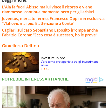
L'Aia fa fuori Abisso ma lui vince il ricorso e viene
riammesso: continua momento nero per gli arbitri
Juventus, mercato fermo. Francesco Oppini in esclusiva:
“Vlahovic mai più. E attenzione a Conte”
Cagliari, sul caso Sebastiano Esposito irrompe anche
Fabrizio Corona: “Ecco cosa è successo, ho le prove”
Gioielleria Delfino
Investire in oro
L’oro torna protagonista tra gli investimenti
sicuri
LEGGI