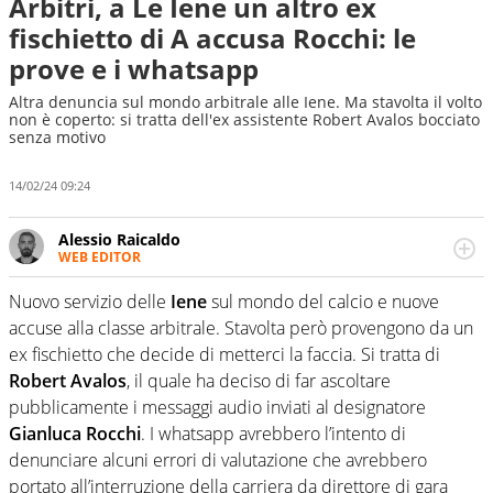
Arbitri, a Le Iene un altro ex
fischietto di A accusa Rocchi: le
prove e i whatsapp
Altra denuncia sul mondo arbitrale alle Iene. Ma stavolta il volto
non è coperto: si tratta dell'ex assistente Robert Avalos bocciato
senza motivo
14/02/24 09:24
Alessio Raicaldo
WEB EDITOR
Un figlio che si chiama Diego e la tesi di laurea sugli stadi
di proprietà in Italia. Il calcio quale filo conduttore
Nuovo servizio delle
Iene
sul mondo del calcio e nuove
irrinunciabile tra passione e professione. Per Virgilio
accuse alla classe arbitrale. Stavolta però provengono da un
Sport indaga, approfondisce e scandaglia l'universo
ex fischietto che decide di metterci la faccia. Si tratta di
mondo dello sport per antonomasia
Robert Avalos
, il quale ha deciso di far ascoltare
pubblicamente i messaggi audio inviati al designatore
Gianluca Rocchi
. I whatsapp avrebbero l’intento di
denunciare alcuni errori di valutazione che avrebbero
portato all’interruzione della carriera da direttore di gara