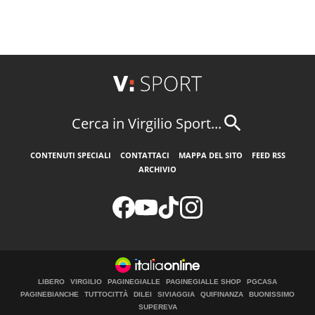
Cerca in Virgilio Sport...
CONTENUTI SPECIALI
CONTATTACI
MAPPA DEL SITO
FEED RSS
ARCHIVIO
LIBERO
VIRGILIO
PAGINEGIALLE
PAGINEGIALLE SHOP
PGCASA
PAGINEBIANCHE
TUTTOCITTÀ
DILEI
SIVIAGGIA
QUIFINANZA
BUONISSIMO
SUPEREVA