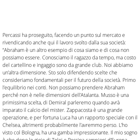
Percassi ha proseguito, facendo un punto sul mercato e
rivendicando anche qui il lavoro svolto dalla sua società:
“Abraham è un altro esempio di cosa siamo e di cosa non
possiamo essere. Conosciamo il ragazzo da tempo, ma costo
del cartellino e ingaggio sono da grande club. Noi abbiamo
un’altra dimensione. Sto solo difendendo scelte che
consideriamo fondamentali per il futuro della società. Primo
l’equilibrio nei conti. Non possiamo prendere Abraham
perché non è nelle dimensioni dell’Atalanta. Musso è una
primissima scelta, di Demiral parleremo quando avrà
imparato il calcio del mister. Zappacosta è una grande
operazione, e per fortuna Luca ha un rapporto speciale con il
Chelsea, altrimenti probabilmente l’avremmo perso. L’ho
visto col Bologna, ha una gamba impressionante. Il mio sogno
è che dopo le gioie di Toloi e Pessina campioni d’Europa,