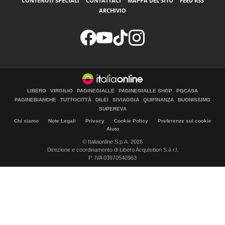
CONTENUTI SPECIALI
CONTATTACI
MAPPA DEL SITO
FEED RSS
ARCHIVIO
LIBERO
VIRGILIO
PAGINEGIALLE
PAGINEGIALLE SHOP
PGCASA
PAGINEBIANCHE
TUTTOCITTÀ
DILEI
SIVIAGGIA
QUIFINANZA
BUONISSIMO
SUPEREVA
Chi siamo
Note Legali
Privacy
Cookie Policy
Preferenze sui cookie
Aiuto
© Italiaonline S.p.A. 2026
Direzione e coordinamento di Libero Acquisition S.á r.l.
P. IVA 03970540963