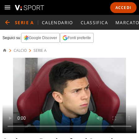
ACCEDI
SERIE A
CALENDARIO
CLASSIFICA
MARCATO
Seguici su:
Google Discover
Fonti preferite
CALCIO
SERIE A