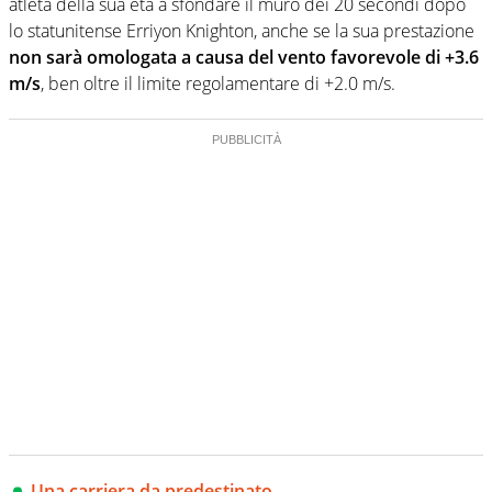
atleta della sua età a sfondare il muro dei 20 secondi dopo
lo statunitense Erriyon Knighton, anche se la sua prestazione
non sarà omologata a causa del vento favorevole di +3.6
m/s
, ben oltre il limite regolamentare di +2.0 m/s.
Una carriera da predestinato