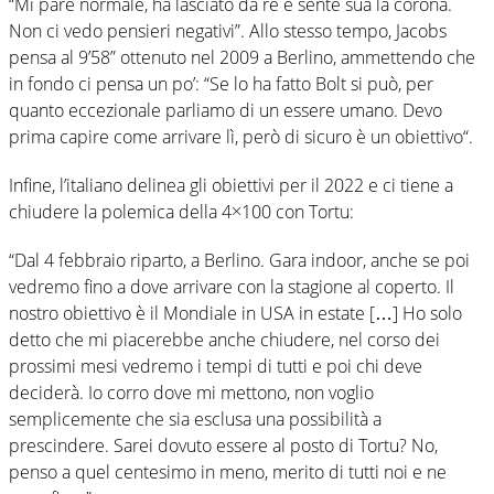
“Mi pare normale, ha lasciato da re e sente sua la corona.
Non ci vedo pensieri negativi”. Allo stesso tempo, Jacobs
pensa al 9’58” ottenuto nel 2009 a Berlino, ammettendo che
in fondo ci pensa un po’: “Se lo ha fatto Bolt si può, per
quanto eccezionale parliamo di un essere umano. Devo
prima capire come arrivare lì, però di sicuro è un obiettivo“.
Infine, l’italiano delinea gli obiettivi per il 2022 e ci tiene a
chiudere la polemica della 4×100 con Tortu:
“Dal 4 febbraio riparto, a Berlino. Gara indoor, anche se poi
vedremo fino a dove arrivare con la stagione al coperto. Il
nostro obiettivo è il Mondiale in USA in estate […] Ho solo
detto che mi piacerebbe anche chiudere, nel corso dei
prossimi mesi vedremo i tempi di tutti e poi chi deve
deciderà. Io corro dove mi mettono, non voglio
semplicemente che sia esclusa una possibilità a
prescindere. Sarei dovuto essere al posto di Tortu? No,
penso a quel centesimo in meno, merito di tutti noi e ne