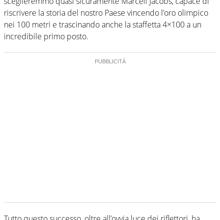
sceglieremmo quasi sicuramente Marcell Jacobs, capace di
riscrivere la storia del nostro Paese vincendo l’oro olimpico
nei 100 metri e trascinando anche la staffetta 4×100 a un
incredibile primo posto.
Tutto questo successo, oltre all’ovvia luce dei riflettori, ha