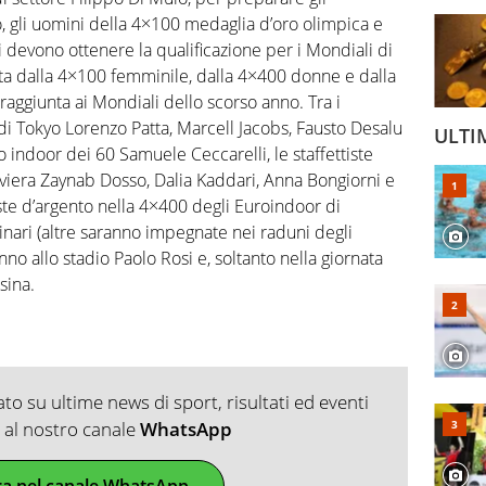
, gli uomini della 4×100 medaglia d’oro olimpica e
i devono ottenere la qualificazione per i Mondiali di
ta dalla 4×100 femminile, dalla 4×400 donne e dalla
 raggiunta ai Mondiali dello scorso anno. Tra i
di Tokyo Lorenzo Patta, Marcell Jacobs, Fausto Desalu
ULTI
 indoor dei 60 Samuele Ceccarelli, le staffettiste
iera Zaynab Dosso, Dalia Kaddari, Anna Bongiorni e
iste d’argento nella 4×400 degli Euroindoor di
inari (altre saranno impegnate nei raduni degli
anno allo stadio Paolo Rosi e, soltanto nella giornata
sina.
o su ultime news di sport, risultati ed eventi
ti al nostro canale
WhatsApp
ra nel canale WhatsApp