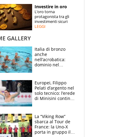
STORIE
Investire in oro
L’oro torna
SPECIALI
protagonista tra gli
investimenti sicuri
LEGGI
ESPERTI
ME GALLERY
CONTATTI
Italia di bronzo
anche
nell’acrobatica:
dominio nel
medagliere, ora
tocca a Ceccon, Curti
e compagni
Europei, Filippo
continuare
Pelati d’argento nel
solo tecnico: l’erede
di Minisini continua
a stupire, Los
Angeles è già nel
mirino
La “Viking Row”
sbarca al Tour de
France: la Uno-X
porta in gruppo il