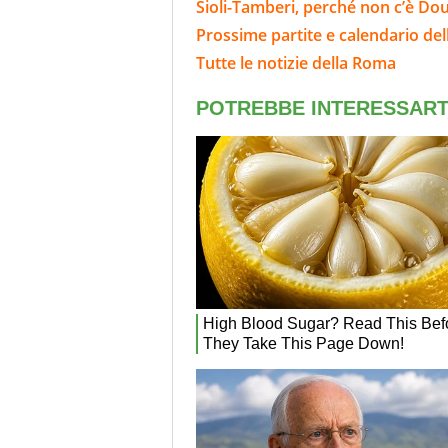
Sioli-Tamberi, perché non c’è Dou
Prossime partite e calendario de
Tutte le notizie della Roma