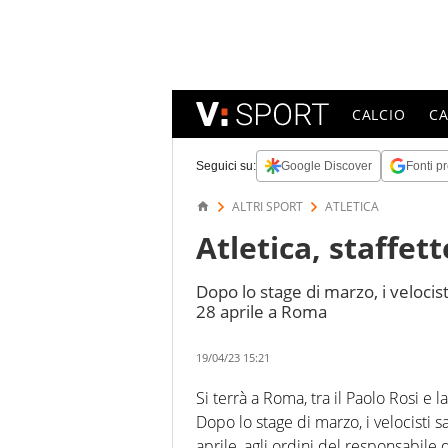
CALCIO
C
Seguici su:
Google Discover
Fonti pr
ALTRI SPORT
ATLETICA
Atletica, staffett
Dopo lo stage di marzo, i velocis
28 aprile a Roma
19/04/23 15:21
Si terrà a Roma, tra il Paolo Rosi e l
Dopo lo stage di marzo, i velocisti 
aprile, agli ordini del responsabile 