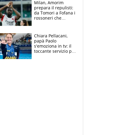
Milan, Amorim
prepara il repulisti:
da Tomori a Fofana i
rossoneri che
rischiano il “taglio”
Chiara Pellacani,
papà Paolo
s'emoziona in tv: il
toccante servizio per
il TG di LA7 dopo i 5
ori agli Europei