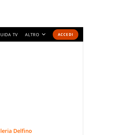
UIDA TV
ALTRO
ACCEDI
CALENDARI E CLASSIFICHE
ALTRI SPORT
MONDIALI 2026
OLIMPIADI
GOSSIP
LIFESTYLE
lleria Delfino