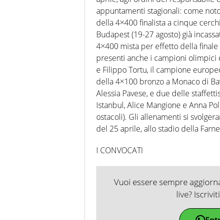
appuntamenti stagionali: come noto
della 4×400 finalista a cinque cerch
Budapest (19-27 agosto) già incassa
4×400 mista per effetto della finale
presenti anche i campioni olimpici 
e Filippo Tortu, il campione europeo
della 4×100 bronzo a Monaco di Bav
Alessia Pavese, e due delle staffett
Istanbul, Alice Mangione e Anna Pol
ostacoli). Gli allenamenti si svolger
del 25 aprile, allo stadio della Farne
I CONVOCATI
Vuoi essere sempre aggiornat
live? Iscrivi
Ent