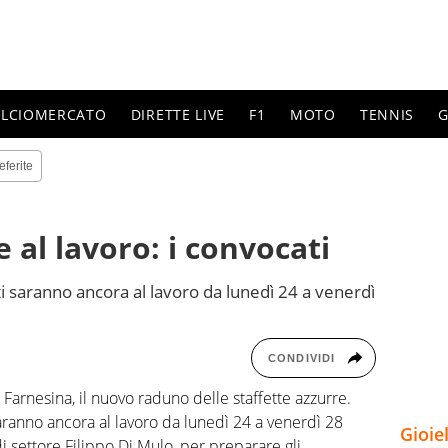
ALCIOMERCATO
DIRETTE LIVE
F1
MOTO
TENNIS
G
eferite
e al lavoro: i convocati
ti saranno ancora al lavoro da lunedì 24 a venerdì
CONDIVIDI
a Farnesina, il nuovo raduno delle staffette azzurre.
saranno ancora al lavoro da lunedì 24 a venerdì 28
Gioie
di settore Filippo Di Mulo, per preparare gli