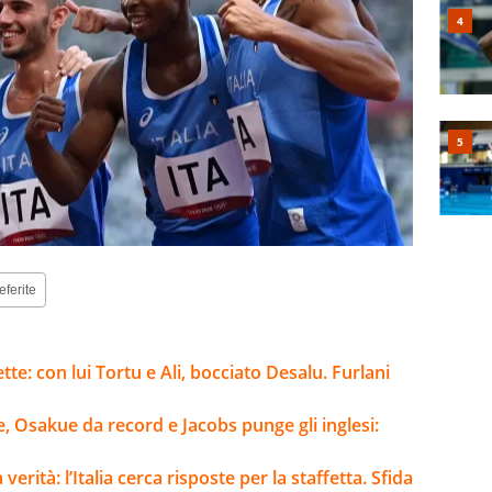
eferite
tte: con lui Tortu e Ali, bocciato Desalu. Furlani
e, Osakue da record e Jacobs punge gli inglesi:
erità: l’Italia cerca risposte per la staffetta. Sfida