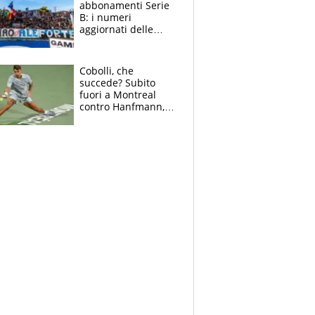
abbonamenti Serie
B: i numeri
aggiornati delle
venti squadre
cadette
Cobolli, che
succede? Subito
fuori a Montreal
contro Hanfmann,
per Flavio è tutta
colpa della tosse