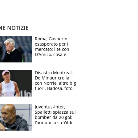
ME NOTIZIE
Roma, Gasperini
esasperato per il
mercato: lite con
D’Amico, cosa è
successo dopo il flop
per Nusa
Disastro Montreal,
De Minaur crolla
con Norrie, altro big
fuori. Badosa, foto
dall'ospedale e fan
preoccupati
Juventus-Inter,
Spalletti spiazza sul
bomber da 20 gol:
l’annuncio su Yildiz
e la risposta su
Bastoni