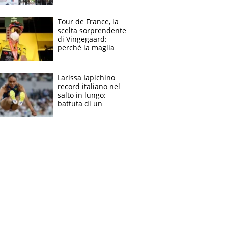
rito della Norvegia
di Haaland e
compagni
Tour de France, la
scelta sorprendente
di Vingegaard:
perché la maglia
gialla indossa la
mascherina, il
rischio da evitare
Larissa Iapichino
record italiano nel
salto in lungo:
battuta di un
centimetro mamma
Fiona May