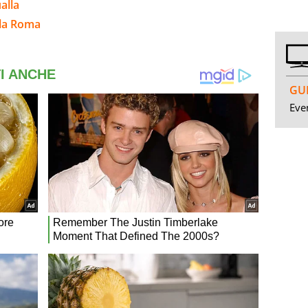
alla
lla Roma
GUI
Even