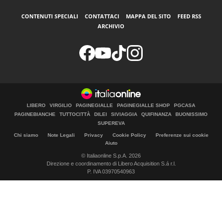
CONTENUTI SPECIALI
CONTATTACI
MAPPA DEL SITO
FEED RSS
ARCHIVIO
LIBERO
VIRGILIO
PAGINEGIALLE
PAGINEGIALLE SHOP
PGCASA
PAGINEBIANCHE
TUTTOCITTÀ
DILEI
SIVIAGGIA
QUIFINANZA
BUONISSIMO
SUPEREVA
Chi siamo
Note Legali
Privacy
Cookie Policy
Preferenze sui cookie
Aiuto
© Italiaonline S.p.A. 2026
Direzione e coordinamento di Libero Acquisition S.á r.l.
P. IVA 03970540963