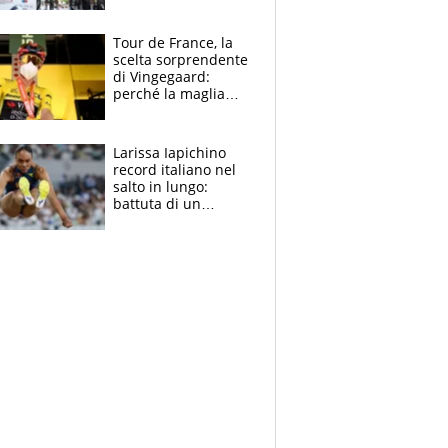
rito della Norvegia
di Haaland e
compagni
Tour de France, la
scelta sorprendente
di Vingegaard:
perché la maglia
gialla indossa la
mascherina, il
rischio da evitare
Larissa Iapichino
record italiano nel
salto in lungo:
battuta di un
centimetro mamma
Fiona May