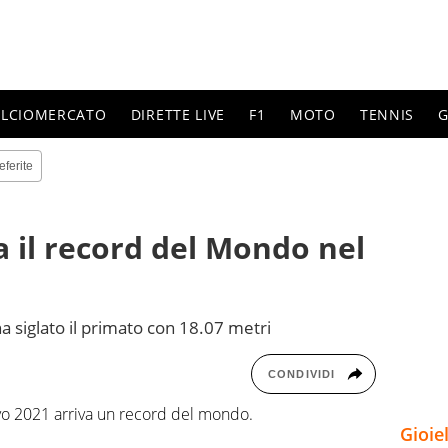
ALCIOMERCATO
DIRETTE LIVE
F1
MOTO
TENNIS
G
eferite
a il record del Mondo nel
ha siglato il primato con 18.07 metri
CONDIVIDI
yo 2021 arriva un record del mondo.
Gioie