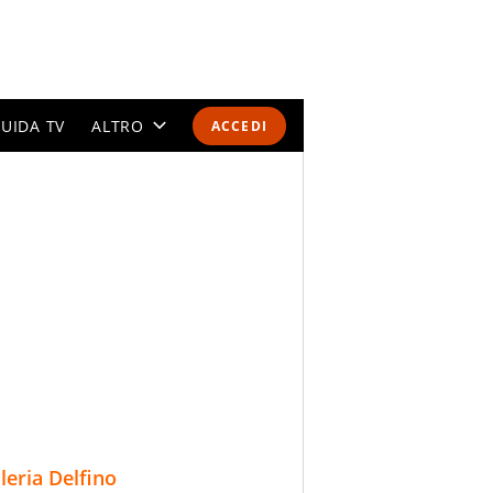
UIDA TV
ALTRO
ACCEDI
CALENDARI E CLASSIFICHE
ALTRI SPORT
MONDIALI 2026
OLIMPIADI
GOSSIP
LIFESTYLE
lleria Delfino