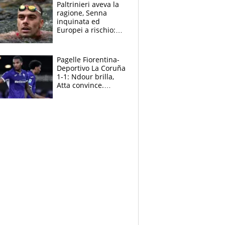
Paltrinieri aveva la
ragione, Senna
inquinata ed
Europei a rischio:
allenamenti fermi,
cosa succede
adesso
Pagelle Fiorentina-
Deportivo La Coruña
1-1: Ndour brilla,
Atta convince.
Pongracic rovina
tutto nel finale