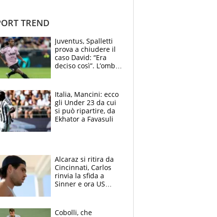
ORT TREND
Juventus, Spalletti
prova a chiudere il
caso David: “Era
deciso così”. L’ombra
di Zirkzee e la
sentenza dei tifosi
Italia, Mancini: ecco
gli Under 23 da cui
si può ripartire, da
Ekhator a Favasuli
Alcaraz si ritira da
Cincinnati, Carlos
rinvia la sfida a
Sinner e ora US
Open di nuovo a
rischio
Cobolli, che