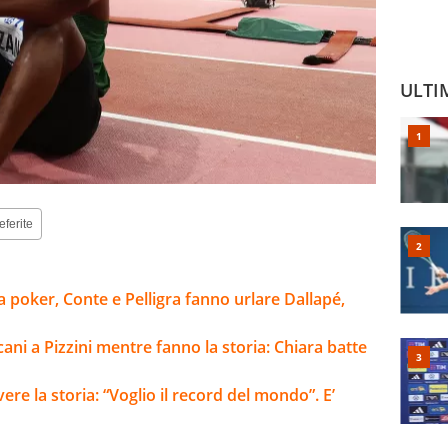
ULTI
eferite
a poker, Conte e Pelligra fanno urlare Dallapé,
cani a Pizzini mentre fanno la storia: Chiara batte
ere la storia: “Voglio il record del mondo”. E’