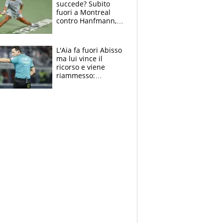
succede? Subito
fuori a Montreal
contro Hanfmann,
per Flavio è tutta
colpa della tosse
L'Aia fa fuori Abisso
ma lui vince il
ricorso e viene
riammesso:
continua momento
nero per gli arbitri