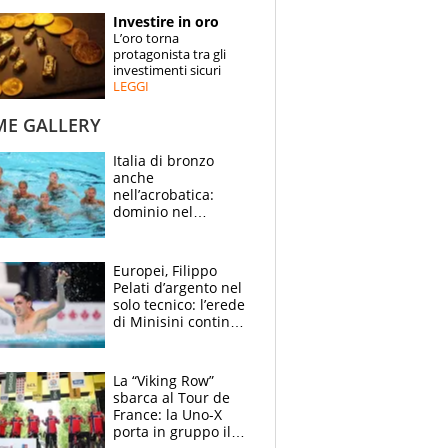
STORIE
Investire in oro
L’oro torna
SPECIALI
protagonista tra gli
investimenti sicuri
LEGGI
ESPERTI
ME GALLERY
CONTATTI
Italia di bronzo
anche
nell’acrobatica:
dominio nel
medagliere, ora
tocca a Ceccon, Curti
e compagni
Europei, Filippo
continuare
Pelati d’argento nel
solo tecnico: l’erede
di Minisini continua
a stupire, Los
Angeles è già nel
mirino
La “Viking Row”
sbarca al Tour de
France: la Uno-X
porta in gruppo il