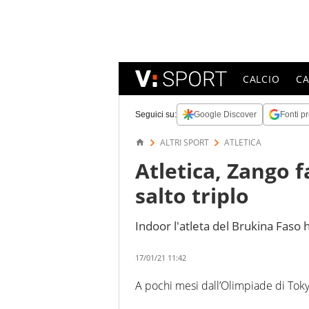
CALCIO
C
Seguici su:
Google Discover
Fonti pr
ALTRI SPORT
ATLETICA
Atletica, Zango f
salto triplo
Indoor l'atleta del Brukina Faso 
17/01/21 11:42
A pochi mesi dall’Olimpiade di Tok