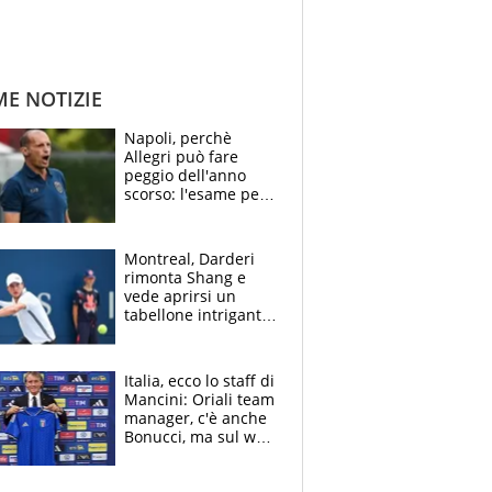
ME NOTIZIE
Napoli, perchè
Allegri può fare
peggio dell'anno
scorso: l'esame per
Manna, le colpe di
Conte e il gioco del
Monopoly
Montreal, Darderi
rimonta Shang e
vede aprirsi un
tabellone intrigante:
"Penso solo a
Borges, ma sono
felice del mio livello"
Italia, ecco lo staff di
Mancini: Oriali team
manager, c'è anche
Bonucci, ma sul web
infuria la polemica