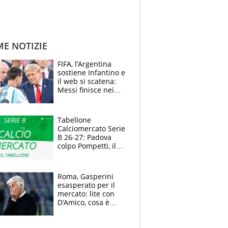
ME NOTIZIE
FIFA, l’Argentina
sostiene Infantino e
il web si scatena:
Messi finisce nei
meme, la Seleccion
travolta dalle
polemiche
Tabellone
Calciomercato Serie
B 26-27: Padova
colpo Pompetti, il
Sudtirol annuncia
Bjarkason
Roma, Gasperini
esasperato per il
mercato: lite con
D’Amico, cosa è
successo dopo il flop
per Nusa