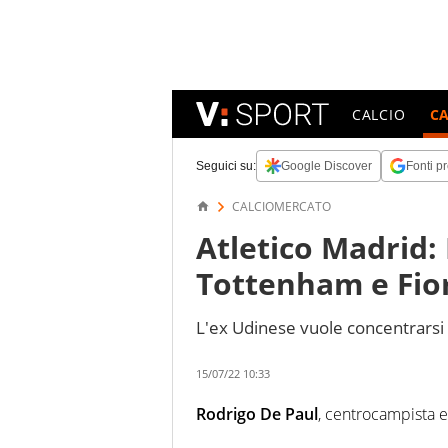
CALCIO
C
Seguici su:
Google Discover
Fonti pr
CALCIOMERCATO
Atletico Madrid: 
Tottenham e Fio
L'ex Udinese vuole concentrarsi 
15/07/22 10:33
Rodrigo De Paul
, centrocampista e