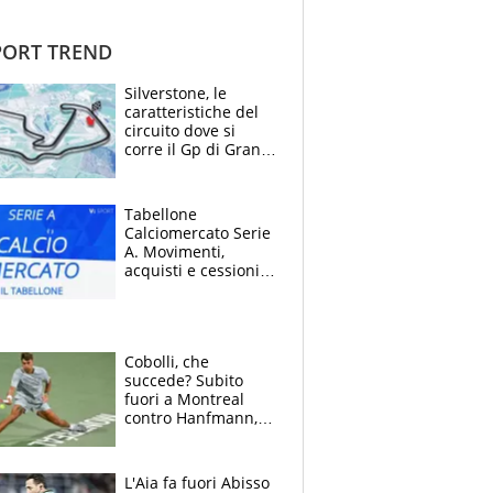
ORT TREND
Silverstone, le
caratteristiche del
circuito dove si
corre il Gp di Gran
Bretagna del
Motomondiale
Tabellone
Calciomercato Serie
A. Movimenti,
acquisti e cessioni:
estate 2026-27
Cobolli, che
succede? Subito
fuori a Montreal
contro Hanfmann,
per Flavio è tutta
colpa della tosse
L'Aia fa fuori Abisso