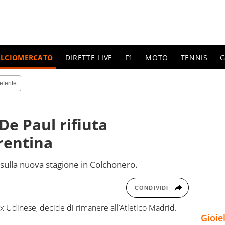
ALCIOMERCATO
DIRETTE LIVE
F1
MOTO
TENNIS
G
eferite
De Paul rifiuta
rentina
sulla nuova stagione in Colchonero.
CONDIVIDI
x Udinese, decide di rimanere all’Atletico Madrid.
Gioie