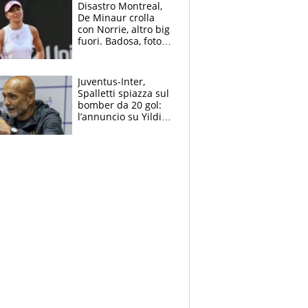
Disastro Montreal,
De Minaur crolla
con Norrie, altro big
fuori. Badosa, foto
dall'ospedale e fan
preoccupati
Juventus-Inter,
Spalletti spiazza sul
bomber da 20 gol:
l’annuncio su Yildiz
e la risposta su
Bastoni