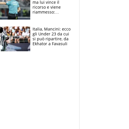
ma lui vince il
ricorso e viene
riammesso:
continua momento
nero per gli arbitri
Italia, Mancini: ecco
gli Under 23 da cui
si può ripartire, da
Ekhator a Favasuli