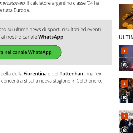
mercatoweb
, il calciatore argentino classe ’94 ha
a tutta Europa.
o su ultime news di sport, risultati ed eventi
ti al nostro canale
WhatsApp
ULTI
ra nel canale WhatsApp
quella della
Fiorentina
e del
Tottenham
, ma l’ex
 concentrarsi sulla nuova stagione in Colchonero.