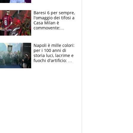
la moglie Maura, i
figli e i suoi cari
circondati
Baresi 6 per sempre,
dall'affetto dei tifosi
l'omaggio dei tifosi a
Casa Milan è
commovente:
maglie, bandiere,
sciarpe, lacrime e
bigliettini
Napoli è mille colori:
per i 100 anni di
storia luci, lacrime e
fuochi d'artificio: De
Laurentiis salta al
coro anti-Juve