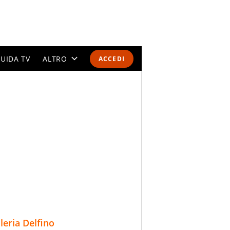
UIDA TV
ALTRO
ACCEDI
CALENDARI E CLASSIFICHE
ALTRI SPORT
MONDIALI 2026
OLIMPIADI
GOSSIP
LIFESTYLE
lleria Delfino