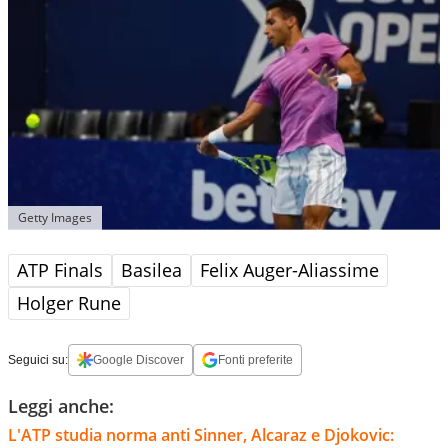
Getty Images
ATP Finals
Basilea
Felix Auger-Aliassime
Holger Rune
Seguici su:
Google Discover
Fonti preferite
Leggi anche:
L'ATP studia norma anti Sinner, Alcaraz e Djokovic: