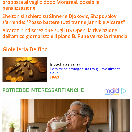
proposta al vaglio dopo Montreal, possibile
penalizzazione
Shelton si schiera su Sinner e Djokovic, Shapovalov
s'arrende: "Posso battere tutti tranne Jannik e Alcaraz"
Alcaraz, l’indiscrezione sugli US Open: la rivelazione
dell’amico giornalista e il piano B. Rune verso la rinuncia
Gioielleria Delfino
Investire in oro
L’oro torna protagonista tra gli investimenti
sicuri
LEGGI