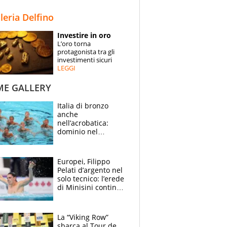
STORIE
lleria Delfino
SPECIALI
Investire in oro
L’oro torna
ESPERTI
protagonista tra gli
investimenti sicuri
LEGGI
CONTATTI
ME GALLERY
Italia di bronzo
anche
nell’acrobatica:
dominio nel
medagliere, ora
tocca a Ceccon, Curti
e compagni
Europei, Filippo
continuare
Pelati d’argento nel
solo tecnico: l’erede
di Minisini continua
a stupire, Los
Angeles è già nel
mirino
La “Viking Row”
sbarca al Tour de