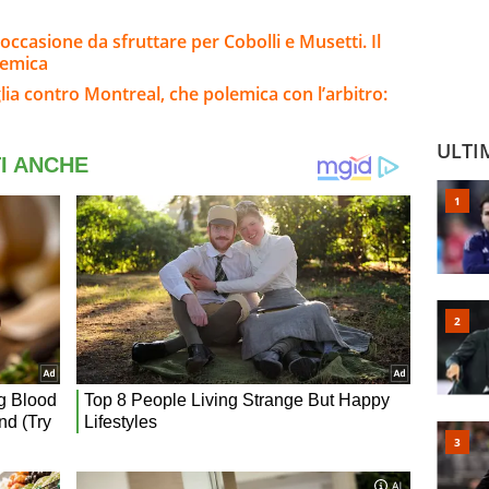
occasione da sfruttare per Cobolli e Musetti. Il
lemica
lia contro Montreal, che polemica con l’arbitro:
ULTI