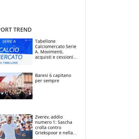
ORT TREND
Tabellone
Calciomercato Serie
A. Movimenti,
acquisti e cessioni:
estate 2026-27
Baresi 6 capitano
per sempre
Zverev, addio
numero 1: Sascha
crolla contro
Griekspoor e nella
sfida a due con