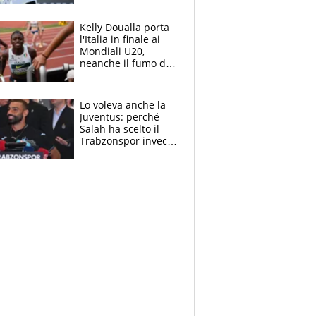
Sinner si conferma
terzo. Quanti malori
Kelly Doualla porta
a Montreal
l'Italia in finale ai
Mondiali U20,
neanche il fumo di
un incendio la frena
sui 100 metri
Lo voleva anche la
Juventus: perché
Salah ha scelto il
Trabzonspor invece
di un top club