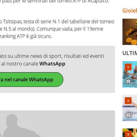
 il pass per le semifinali del torneo ATP di Acapulco.
Gioie
co Tsitsipas, testa di serie N.1 del tabellone del torneo
9 e N.5 al mondo). Comunque vada, per il 19enne
ranking ATP è già sicuro.
ULTI
o su ultime news di sport, risultati ed eventi
ti al nostro canale
WhatsApp
ra nel canale WhatsApp