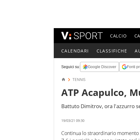
CALCIO
C
CALENDARI
CLASSIFICHE
A
Seguici su:
Google Discover
Fonti pr
TENNIS
ATP Acapulco, Mu
Battuto Dimitrov, ora l'azzurro se
19/03/21 09:30
Continua lo straordinario momento di