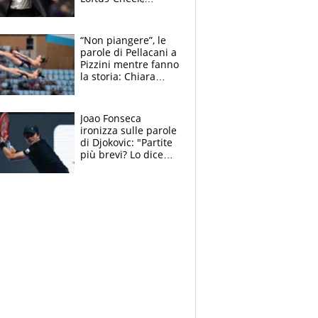
Estupinian e
Gimenez in bilico,
Soulè e Osorio nel
“Non piangere”, le
mirino
parole di Pellacani a
Pizzini mentre fanno
la storia: Chiara
batte anche il
record di Ceccon
Joao Fonseca
ironizza sulle parole
di Djokovic: "Partite
più brevi? Lo dice
solo perché sta
invecchiando..."