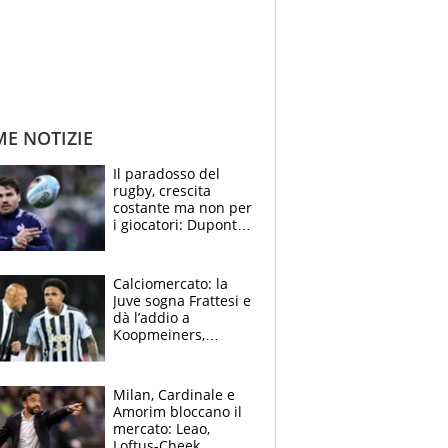
ME NOTIZIE
Il paradosso del
rugby, crescita
costante ma non per
i giocatori: Dupont
(il più pagato al
mondo) guadagna
solo 1,4 milioni
Calciomercato: la
all'anno
Juve sogna Frattesi e
dà l’addio a
Koopmeiners,
Romero si allontana
dall’Inter, Fiorentina
scatenata
Milan, Cardinale e
Amorim bloccano il
mercato: Leao,
Loftus-Cheek,