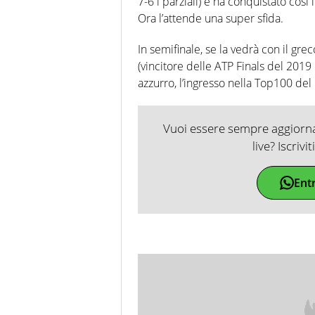
7-6 i parziali) e ha conquistato così
Ora l’attende una super sfida.
In semifinale, se la vedrà con il gre
(vincitore delle ATP Finals del 201
azzurro, l’ingresso nella Top100 del 
Vuoi essere sempre aggiornat
live? Iscrivi
Ent