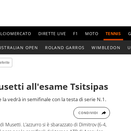
ALCIOMERCATO
DIRETTE LIVE
F1
MOTO
TENNIS
G
USTRALIAN OPEN
ROLAND GARROS
WIMBLEDON
U
eferite
setti all'esame Tsitsipas
 la vedrà in semifinale con la testa di serie N.1.
CONDIVIDI
 Musetti. L’azzurro si è sbarazzato di Dimitrov (6-4,