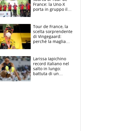
France: la Uno-X
porta in gruppo il
rito della Norvegia
di Haaland e
compagni
Tour de France, la
scelta sorprendente
di Vingegaard:
perché la maglia
gialla indossa la
mascherina, il
rischio da evitare
Larissa Iapichino
record italiano nel
salto in lungo:
battuta di un
centimetro mamma
Fiona May