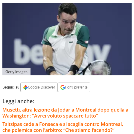
Getty Images
Seguici su:
Google Discover
Fonti preferite
Leggi anche:
Musetti, altra lezione da Jodar a Montreal dopo quella a
Washington: "Avrei voluto spaccare tutto"
Tsitsipas cede a Fonseca e si scaglia contro Montreal,
che polemica con l’arbitro: “Che stiamo facendo?”