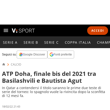
ACCEDI
SERIE A
SERIE B
SERIE C
COPPA ITALIA
CHAMP
Seguici su:
Google Discover
Fonti preferite
CALCIO
ATP Doha, finale bis del 2021 tra
Basilashvili e Bautista Agut
In Qatar a contendersi il titolo saranno le prime due teste di
serie del torneo: lo spagnolo vuole la rivincita dopo la sconfitta
di 12 mesi fa.
18/02/22 21:43