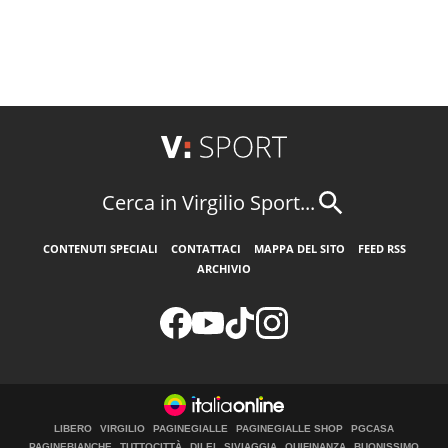
Cerca in Virgilio Sport...
CONTENUTI SPECIALI
CONTATTACI
MAPPA DEL SITO
FEED RSS
ARCHIVIO
LIBERO
VIRGILIO
PAGINEGIALLE
PAGINEGIALLE SHOP
PGCASA
PAGINEBIANCHE
TUTTOCITTÀ
DILEI
SIVIAGGIA
QUIFINANZA
BUONISSIMO