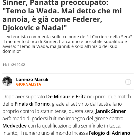
Sinner, Panatta preoccupato:
"Temo la Wada. Mai detto che mi
annoia, è già come Federer,
Djokovic e Nadal"
L'ex tennista commenta sulle colonne de "Il Corriere della Sera"
il momento d'oro di Sinner, tra campo e possibile squalifica e
avvisa: "Temo la Wada, ma Jannik è solo all'inizio del suo
dominio"
14/11/24 19:02
Lorenzo Marsili
GIORNALISTA
Giornalista pubblicista, redattore, divulgatore. E' una
delle anime video del sito: racconta in immagini un
Dopo aver superato
De Minaur e Fritz
nei primi due match
evento e lo fa come pochi altri
delle
Finals di Torino
, grazie al set vinto dall’australiano
proprio contro lo statunitense, questa sera,
Jannik Sinner
avrà modo di godersi l’ultimo impegno del girone contro
Medvedev
con la qualificazione alla semifinale in tasca.
Intanto, il numero uno al mondo incassa
l’elogio di Adriano