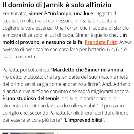
Il dominio di Jannik è solo all’inizio
Per Panatta,
Sinner è “un lampo, una luce
. Oggetto di
studio di molti, ma di cui nessuno in realtà è riuscito a
cogliere la vera essenza. Una Ferrari che ti supera di slancio,
e mostra di sé solo le luci di coda. Sinner è quello che…
in
molti ci provano, e nessuno ce la fa
.
Prendete Fritz
. Aveva
avvisato di aver capito che cosa fare per batterlo. 6-4, 6-4 è
stata la risposta.
Panatta, poi sottolinea: “
Mai detto che Sinner mi annoia
.
Ho detto, piuttosto, che la gran parte dei suoi match a metà
del primo set si sa già come andranno a finire”. Anzi, Adriano
rilancia e rivela: “Sono convinto che saprà migliorarsi ancora.
È uno studioso del tennis
, del suo in particolare, e lo
alimenta di continuo lavorando sulle variabili”. Il prossimo
coniglio che, secondo Panatta, Jannik tirerà fuori dal cilindro
per essere ancora più forte? “
L’imprevedibilità
“.