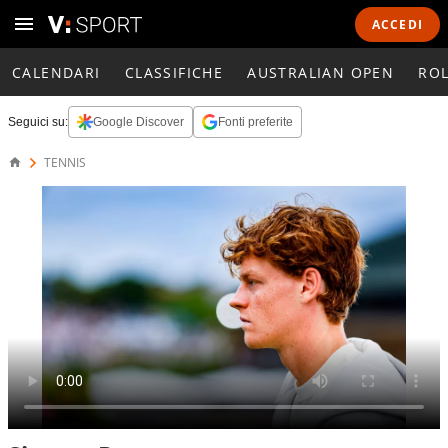
ACCEDI
CALENDARI
CLASSIFICHE
AUSTRALIAN OPEN
RO
Seguici su:
Google Discover
Fonti preferite
TENNIS