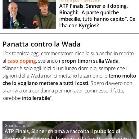
Forse ti può interessare
ATP Finals, Sinner e il doping,
Binaghi: "A parte qualche
imbecille, tutti hanno capito". Ce
l'ha con Kyrgios?
Panatta contro la Wada
L’ex tennista oggi commentatore dice la sua anche in merito
al
caso doping
, svelando
i propri timori sulla Wada
:
“Sinner è solo agli inizi di un lungo dominio, sempre che i
signori della Wada non ci mettano lo zampino, e
temo molto
che lo vogliano mettere a tutti i costi
. Spero davvero non
si arrivi a una condanna per non aver commesso il fatto,
sarebbe
intollerabile
“.
ATP Finals, Sinner chiama a raccolta il pubblico di
Torino: il gesto con la bambina e la frustrazione di Fritz