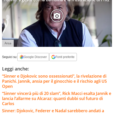
Ansa
Seguici su:
Google Discover
Fonti preferite
Leggi anche:
“Sinner e Djokovic sono ossessionati”, la rivelazione di
Panichi. Jannik, ansia per il ginocchio e il rischio agli US
Open
“Sinner vincerà più di 20 slam”, Rick Macci esalta Jannik e
lancia l’allarme su Alcaraz: quanti dubbi sul futuro di
Carlos
Sinner: Djokovic, Federer e Nadal sarebbero andati a