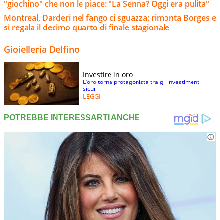
"giochino" che non le piace: "La Senna? Oggi era pulita"
Montreal, Darderi nel fango ci sguazza: rimonta Borges e
si regala il decimo quarto di finale stagionale
Gioielleria Delfino
Investire in oro
L’oro torna protagonista tra gli investimenti
sicuri
LEGGI