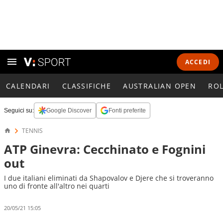
ACCEDI
CALENDARI
CLASSIFICHE
AUSTRALIAN OPEN
RO
Seguici su:
Google Discover
Fonti preferite
TENNIS
ATP Ginevra: Cecchinato e Fognini
out
I due italiani eliminati da Shapovalov e Djere che si troveranno
uno di fronte all'altro nei quarti
20/05/21 15:05