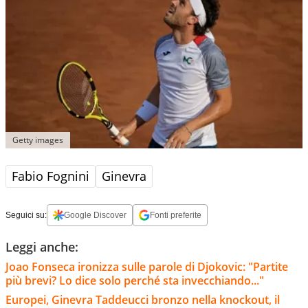
Getty images
Fabio Fognini
Ginevra
Seguici su:
Google Discover
Fonti preferite
Leggi anche:
Joao Fonseca ironizza sulle parole di Djokovic: "Partite
più brevi? Lo dice solo perché sta invecchiando..."
Europei, Ginevra Taddeucci bronzo nella knockout, il