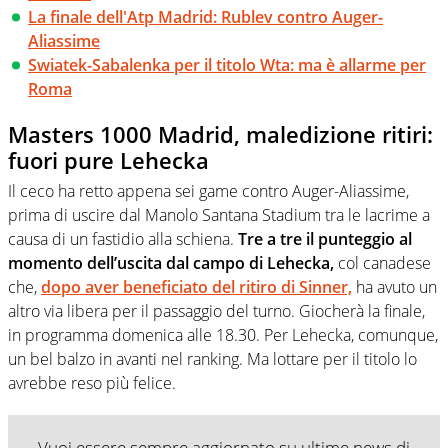
La finale dell'Atp Madrid: Rublev contro Auger-
Aliassime
Swiatek-Sabalenka per il titolo Wta: ma è allarme per
Roma
Masters 1000 Madrid, maledizione ritiri:
fuori pure Lehecka
Il ceco ha retto appena sei game contro Auger-Aliassime,
prima di uscire dal Manolo Santana Stadium tra le lacrime a
causa di un fastidio alla schiena.
Tre a tre il punteggio al
momento dell’uscita dal campo di Lehecka,
col canadese
che,
dopo aver beneficiato del ritiro di Sinner,
ha avuto un
altro via libera per il passaggio del turno. Giocherà la finale,
in programma domenica alle 18.30. Per Lehecka, comunque,
un bel balzo in avanti nel ranking. Ma lottare per il titolo lo
avrebbe reso più felice.
Vuoi essere sempre aggiornato su ultime news di