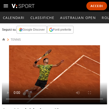
ACCEDI
CALENDARI
CLASSIFICHE
AUSTRALIAN OPEN
RO
Seguici su:
Google Discover
Fonti preferite
TENNIS