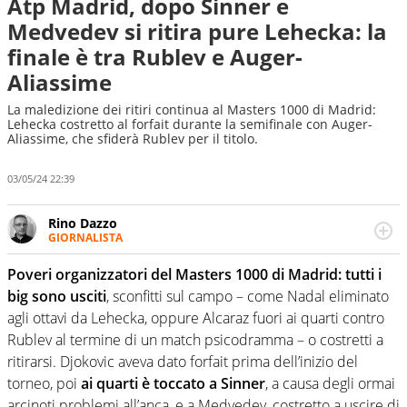
Atp Madrid, dopo Sinner e
Medvedev si ritira pure Lehecka: la
finale è tra Rublev e Auger-
Aliassime
La maledizione dei ritiri continua al Masters 1000 di Madrid:
Lehecka costretto al forfait durante la semifinale con Auger-
Aliassime, che sfiderà Rublev per il titolo.
03/05/24 22:39
Rino Dazzo
GIORNALISTA
Se mai ci fosse modo di traslare il glossario del calcio in
una nicchia di esperti, lui ne farebbe parte. Non si perde
Poveri organizzatori del Masters 1000 di Madrid: tutti i
una svista arbitrale né gli umori social del mondo delle
big sono usciti
, sconfitti sul campo – come Nadal eliminato
curve
agli ottavi da Lehecka, oppure Alcaraz fuori ai quarti contro
Rublev al termine di un match psicodramma – o costretti a
ritirarsi. Djokovic aveva dato forfait prima dell’inizio del
torneo, poi
ai quarti è toccato a Sinner
, a causa degli ormai
arcinoti problemi all’anca, e a Medvedev, costretto a uscire di