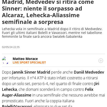
Madrid, Medvedev si ritira come
Sinner: niente il sorpasso ad
Alcaraz, Lehecka-Aliassime
semifinale a sorpresa
Lehecka vola in semifinale a Madrid dopo il ritiro di Medvedev.
Fuori gli ultimi italiani Bolelli e Vavassori, mentre nel tabellone
femminile la finale sarà ancora Swiatek-Sabalenka
02/05/24 22:35
Matteo Morace
LIVE SPORT SPECIALIST
La multimedialità quale approccio personale e
professionale. Ama raccontare lo sport focalizzando ogni
Dopo
Jannik Sinner
Madrid
perde anche
Daniil Medvedev
attenzione sul tempo reale: la verità della dirette non
per infortunio. Il n°4 ATP è stato infatti costretto a ritirarsi
sono opinioni ma fatti
dopo un solo set, perso 6-4, nel quarto di finale contro
Jiri
Lehecka
, che domani scenderà in campo contro
Felix
Auger-Aliassime
in una semifinale che nessuno avrebbe mai
pronosticato. Fuori anche la coppia italiana
Bolelli/Vavassori
, eliminata in due set da