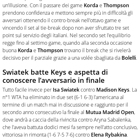
un’illusione. Con il passare dei game
Korda
e
Thompson
prendono confidenza e mettono sempre più in difficoltà gli
avversari ottenendo il contro-break nell’ottavo game e
vincendo il set al tie-break dopo non aver sfruttato tre set
point sul servizio degli italiani. Nel secondo set l’equilibrio
regge fino al settimo game, quando alla seconda occasione
buona
Korda
e
Thompson
trovano il break che si rivelerà
decisivo per il parziale grazie a una volée sbagliata da
Bolelli
.
Swiatek batte Keys e aspetta di
conoscere l’avversario in finale
Tutto facile invece per
Isa
Swiatek
contro
Madison
Keys
. La
n°1 WTA ha eliminato in due set (6-1 6-3) l’americana al
termine di un match mai in discussione e raggiunto per il
secondo anno consecutivo la finale al
Mutua Madrid Open
,
dove andrà a caccia della rivincita contro Aryna Sabalenka,
che l’aveva battuta dodici mesi fa sempre nell’atto conclusivo,
vittoriosa in rimonta (1-6 7-5 7-6) contro
Elena Rybakina
.