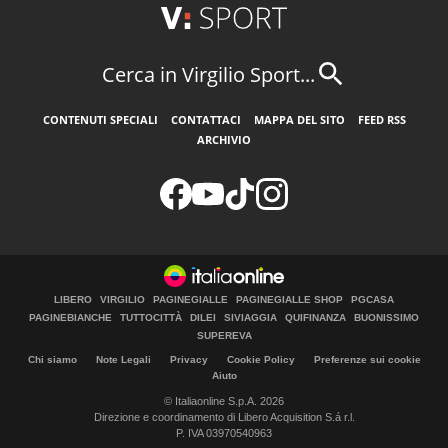
Cerca in Virgilio Sport...
CONTENUTI SPECIALI
CONTATTACI
MAPPA DEL SITO
FEED RSS
ARCHIVIO
LIBERO
VIRGILIO
PAGINEGIALLE
PAGINEGIALLE SHOP
PGCASA
PAGINEBIANCHE
TUTTOCITTÀ
DILEI
SIVIAGGIA
QUIFINANZA
BUONISSIMO
SUPEREVA
Chi siamo
Note Legali
Privacy
Cookie Policy
Preferenze sui cookie
Aiuto
© Italiaonline S.p.A. 2026
Direzione e coordinamento di Libero Acquisition S.á r.l.
P. IVA 03970540963