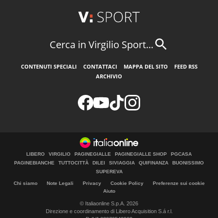
Cerca in Virgilio Sport...
CONTENUTI SPECIALI
CONTATTACI
MAPPA DEL SITO
FEED RSS
ARCHIVIO
LIBERO
VIRGILIO
PAGINEGIALLE
PAGINEGIALLE SHOP
PGCASA
PAGINEBIANCHE
TUTTOCITTÀ
DILEI
SIVIAGGIA
QUIFINANZA
BUONISSIMO
SUPEREVA
Chi siamo
Note Legali
Privacy
Cookie Policy
Preferenze sui cookie
Aiuto
© Italiaonline S.p.A. 2026
Direzione e coordinamento di Libero Acquisition S.á r.l.