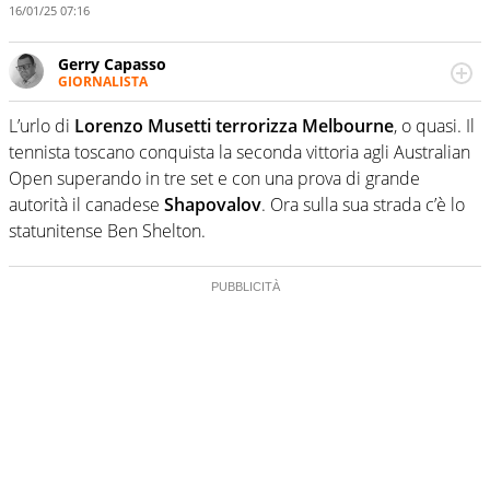
16/01/25 07:16
Gerry Capasso
GIORNALISTA
Per lui gli sport americani non hanno segreti: basket,
football, baseball e la capacità innata di trovare la notizia
L’urlo di
Lorenzo Musetti terrorizza Melbourne
, o quasi. Il
dove altri non vedono granché
tennista toscano conquista la seconda vittoria agli Australian
Open superando in tre set e con una prova di grande
autorità il canadese
Shapovalov
. Ora sulla sua strada c’è lo
statunitense Ben Shelton.