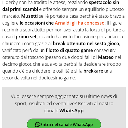
Il derby non ha tradito le attese, regalando
spettacolo sin
dai primi scambi
e offrendo sempre un equilibrio piuttosto
marcato.
Musetti
se l’è portato a casa perché è stato bravo a
cogliere
le occasioni che
Arnaldi gli ha concesso
: il ligure
recrimina soprattutto per non aver avuto la forza di portare a
casa
il primo set,
quando ha avuto l’occasione per andare a
chiudere i conti grazie al
break ottenuto
nel sesto gioco
,
vanificato però da un
filotto di quatto game
consecutivi
ottenuto dal toscano (pesano due doppi falli di
Matteo
nel
decimo gioco), che a sua volta però si fa desiderare troppo
quando c’è da chiudere le ostilità e si fa
brekkare
una
seconda volta nel dodicesimo game.
Vuoi essere sempre aggiornato su ultime news di
sport, risultati ed eventi live? Iscriviti al nostro
canale
WhatsApp
Entra nel canale WhatsApp