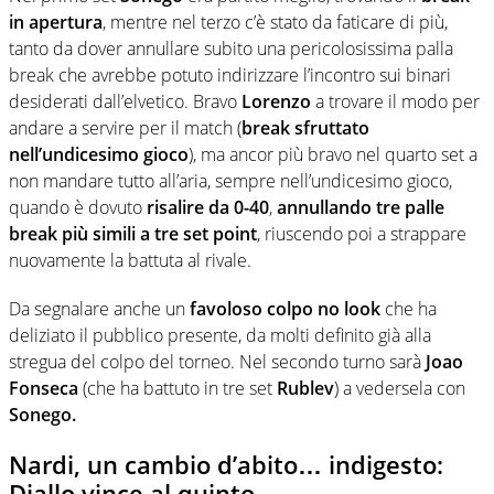
in apertura
, mentre nel terzo c’è stato da faticare di più,
tanto da dover annullare subito una pericolosissima palla
break che avrebbe potuto indirizzare l’incontro sui binari
desiderati dall’elvetico. Bravo
Lorenzo
a trovare il modo per
andare a servire per il match (
break sfruttato
nell’undicesimo gioco
), ma ancor più bravo nel quarto set a
non mandare tutto all’aria, sempre nell’undicesimo gioco,
quando è dovuto
risalire da 0-40
,
annullando tre palle
break più simili a tre set point
, riuscendo poi a strappare
nuovamente la battuta al rivale.
Da segnalare anche un
favoloso colpo no look
che ha
deliziato il pubblico presente, da molti definito già alla
stregua del colpo del torneo. Nel secondo turno sarà
Joao
Fonseca
(che ha battuto in tre set
Rublev
) a vedersela con
Sonego.
Nardi, un cambio d’abito… indigesto:
Diallo vince al quinto