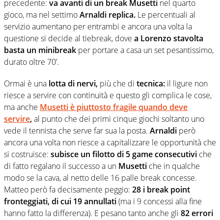
precedente:
va avanti di un break Musetti
nel quarto
gioco, ma nel settimo
Arnaldi replica.
Le percentuali al
servizio aumentano per entrambi e ancora una volta la
questione si decide al tiebreak, dove
a Lorenzo stavolta
basta un minibreak
per portare a casa un set pesantissimo,
durato oltre 70’.
Ormai è una
lotta di
nervi,
più che di
tecnica:
il ligure non
riesce a servire con continuità e questo gli complica le cose,
ma anche
Musetti è piuttosto fragile quando deve
servire
,
al punto che dei primi cinque giochi soltanto uno
vede il tennista che serve far sua la posta.
Arnaldi
però
ancora una volta non riesce a capitalizzare le opportunità che
si costruisce:
subisce un filotto di 5 game consecutivi
che
di fatto regalano il successo a un
Musetti
che in qualche
modo se la cava, al netto delle 16 palle break concesse.
Matteo però fa decisamente peggio:
28 i break point
fronteggiati, di cui 19 annullati
(ma i 9 concessi alla fine
hanno fatto la differenza). E pesano tanto anche gli
82 errori