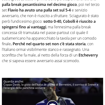
palla break pesantissima nel decimo gioco
, poi nel terzo
set
Flavio ha avuto una palla set sul 5-4
e servizio
avversario, che non è riuscito a sfruttare. Sciagurato è stato
però l’undicesimo gioco:
sotto 0-40, Cobolli è riuscito a
spingersi fino ai vantaggi
, ma l’ennesima palla break
concessa s’è tramutata nel passe-partout col quale il
sudamericano ha apparecchiato la tavola per un comodo
finale
. Perché nel quarto set non c’è stata storia
, con
l’italiano ormai visibilmente stanco e rassegnato. Una
sconfitta che fa male, al netto della forza di un
Etcheverry
che si sapeva essere avversario assai scomodo.
Coppa Davis, la gioia dell’Italia: la grinta di Berrettini, il sorriso di Sinner e
l’energia della panchina azzurra