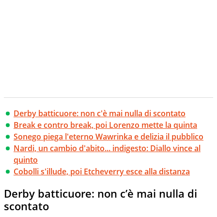
Derby batticuore: non c'è mai nulla di scontato
Break e contro break, poi Lorenzo mette la quinta
Sonego piega l'eterno Wawrinka e delizia il pubblico
Nardi, un cambio d'abito... indigesto: Diallo vince al
quinto
Cobolli s'illude, poi Etcheverry esce alla distanza
Derby batticuore: non c’è mai nulla di
scontato