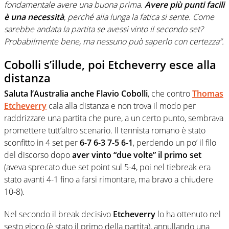
fondamentale avere una buona prima.
Avere più punti facili
è una necessità
, perché alla lunga la fatica si sente. Come
sarebbe andata la partita se avessi vinto il secondo set?
Probabilmente bene, ma nessuno può saperlo con certezza”.
Cobolli s’illude, poi Etcheverry esce alla
distanza
Saluta l’Australia anche Flavio Cobolli
, che contro
Thomas
Etcheverry
cala alla distanza e non trova il modo per
raddrizzare una partita che pure, a un certo punto, sembrava
promettere tutt’altro scenario. Il tennista romano è stato
sconfitto in 4 set per
6-7 6-3 7-5 6-1
, perdendo un po’ il filo
del discorso dopo
aver vinto “due volte” il primo set
(aveva sprecato due set point sul 5-4, poi nel tiebreak era
stato avanti 4-1 fino a farsi rimontare, ma bravo a chiudere
10-8).
Nel secondo il break decisivo
Etcheverry
lo ha ottenuto nel
sesto gioco (è stato il primo della partita), annullando una