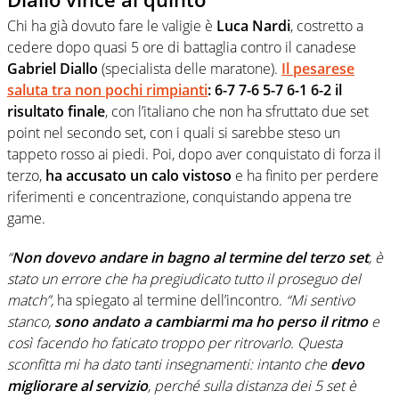
Chi ha già dovuto fare le valigie è
Luca Nardi
, costretto a
cedere dopo quasi 5 ore di battaglia contro il canadese
Gabriel Diallo
(specialista delle maratone).
Il pesarese
saluta tra non pochi rimpianti
: 6-7 7-6 5-7 6-1 6-2 il
risultato finale
, con l’italiano che non ha sfruttato due set
point nel secondo set, con i quali si sarebbe steso un
tappeto rosso ai piedi. Poi, dopo aver conquistato di forza il
terzo,
ha accusato un calo vistoso
e ha finito per perdere
riferimenti e concentrazione, conquistando appena tre
game.
“
Non dovevo andare in bagno al termine del terzo set
, è
stato un errore che ha pregiudicato tutto il proseguo del
match”,
ha spiegato al termine dell’incontro.
“Mi sentivo
stanco,
sono andato a cambiarmi ma ho perso il ritmo
e
così facendo ho faticato troppo per ritrovarlo. Questa
sconfitta mi ha dato tanti insegnamenti: intanto che
devo
migliorare al servizio
, perché sulla distanza dei 5 set è