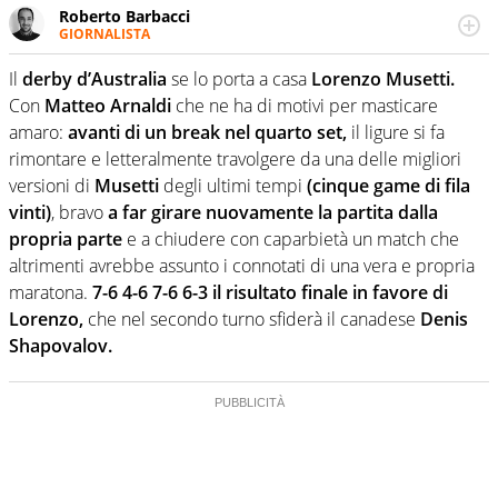
Roberto Barbacci
GIORNALISTA
Giornalista (pubblicista) sportivo a tutto campo, è il
tuttologo di Virgilio Sport. Provate a chiedergli di boxe, di
Il
derby d’Australia
se lo porta a casa
Lorenzo Musetti.
scherma, di volley o di curling: ve ne farà innamorare
Con
Matteo Arnaldi
che ne ha di motivi per masticare
amaro:
avanti di un break nel quarto set,
il ligure si fa
rimontare e letteralmente travolgere da una delle migliori
versioni di
Musetti
degli ultimi tempi
(cinque game di fila
vinti)
, bravo
a far girare nuovamente la partita dalla
propria parte
e a chiudere con caparbietà un match che
altrimenti avrebbe assunto i connotati di una vera e propria
maratona.
7-6 4-6 7-6 6-3 il risultato finale in favore di
Lorenzo,
che nel secondo turno sfiderà il canadese
Denis
Shapovalov.