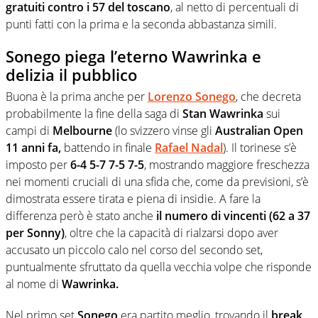
gratuiti contro i 57 del toscano
, al netto di percentuali di
punti fatti con la prima e la seconda abbastanza simili.
Sonego piega l’eterno Wawrinka e
delizia il pubblico
Buona è la prima anche per
Lorenzo Sonego
, che decreta
probabilmente la fine della saga di
Stan Wawrinka
sui
campi di
Melbourne
(lo svizzero vinse gli
Australian Open
11 anni fa,
battendo in finale
Rafael Nadal
). Il torinese s’è
imposto per
6-4 5-7 7-5 7-5
, mostrando maggiore freschezza
nei momenti cruciali di una sfida che, come da previsioni, s’è
dimostrata essere tirata e piena di insidie. A fare la
differenza però è stato anche
il numero di vincenti (62 a 37
per Sonny)
, oltre che la capacità di rialzarsi dopo aver
accusato un piccolo calo nel corso del secondo set,
puntualmente sfruttato da quella vecchia volpe che risponde
al nome di
Wawrinka.
Nel primo set
Sonego
era partito meglio, trovando il
break