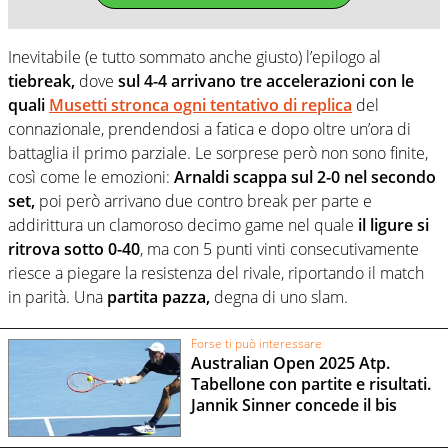
Inevitabile (e tutto sommato anche giusto) l’epilogo al
tiebreak,
dove
sul 4-4 arrivano tre accelerazioni con le
quali
Musetti stronca ogni tentativo di replica
del
connazionale, prendendosi a fatica e dopo oltre un’ora di
battaglia il primo parziale. Le sorprese però non sono finite,
così come le emozioni:
Arnaldi scappa sul 2-0 nel secondo
set,
poi però arrivano due contro break per parte e
addirittura un clamoroso decimo game nel quale
il ligure si
ritrova sotto 0-40
, ma con 5 punti vinti consecutivamente
riesce a piegare la resistenza del rivale, riportando il match
in parità. Una
partita pazza,
degna di uno slam.
Forse ti può interessare
Australian Open 2025 Atp.
Tabellone con partite e risultati.
Jannik Sinner concede il bis