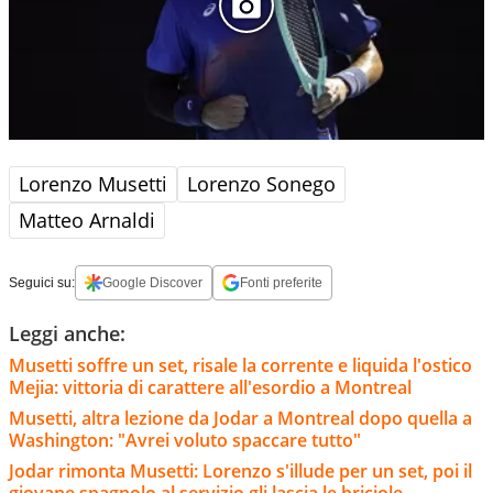
Lorenzo Musetti
Lorenzo Sonego
Matteo Arnaldi
Seguici su:
Google Discover
Fonti preferite
Leggi anche:
Musetti soffre un set, risale la corrente e liquida l'ostico
Mejia: vittoria di carattere all'esordio a Montreal
Musetti, altra lezione da Jodar a Montreal dopo quella a
Washington: "Avrei voluto spaccare tutto"
Jodar rimonta Musetti: Lorenzo s'illude per un set, poi il
giovane spagnolo al servizio gli lascia le briciole