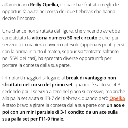
all’americano
Reilly Opelka,
il quale ha sfruttato meglio le
opportunità avute nel corso dei due tiebreak che hanno
deciso l’incontro.
Una chance non sfruttata dal ligure, che vincendo avrebbe
conquistato la
vittoria numero 50 nel circuito
e che, pur
servendo in maniera davvero notevole (appena 6 punti persi
con la prima in tutto il match, seppur sia “entrata” soltanto
nel 55% dei casi), ha sprecato diverse opportunità per
portare la contesa dalla sua parte.
I rimpianti maggiori si legano al
break di vantaggio non
sfruttato nel corso del primo set
, quando è salito sul 4-3
cedendo poi il servizio a zero nel gioco successivo, ma anche
alla palla set avuta sull’8-7 del tiebreak, quando però
Opelka
è stato bravo a girare la contesa dalla sua parte con
un ace e
poi con un mini parziale di 3-1 condito da un ace sulla
sua palla set per l’11-9 finale.