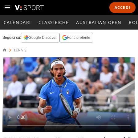
ACCEDI
CALENDARI
CLASSIFICHE
AUSTRALIAN OPEN
RO
Seguici su:
Google Discover
Fonti preferite
TENNIS