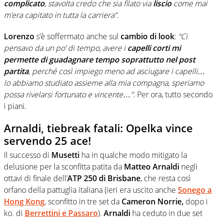
complicato
, stavolta credo che sia filato via
liscio
come mai
m’era capitato in tutta la carriera”.
Lorenzo
s’è soffermato anche sul
cambio
di look
:
“Ci
pensavo da un po’ di tempo, avere i
capelli corti mi
permette di guadagnare tempo soprattutto nel post
partita
, perché così impiego meno ad asciugare i capelli…
lo abbiamo studiato assieme alla mia compagna, speriamo
possa rivelarsi fortunato e vincente…”
. Per ora, tutto secondo
i piani.
Arnaldi, tiebreak fatali: Opelka vince
servendo 25 ace!
Il successo di
Musetti
ha in qualche modo mitigato la
delusione per la sconfitta patita da
Matteo Arnaldi
negli
ottavi di finale dell’
ATP 250 di Brisbane
, che resta così
orfano della pattuglia italiana (ieri era uscito anche
Sonego a
Hong Kong
, sconfitto in tre set da
Cameron Norrie,
dopo i
ko. di
Berrettini e Passaro
).
Arnaldi
ha ceduto in due set