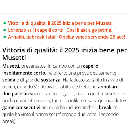
Vittoria di qualità: il 2025 inizia bene per Musetti
Lorenzo sui i capelli corti: "Così li asciugo prima..."
Arnaldi, tiebreak fatali: Opelka vince servendo 25 ace!
Vittoria di qualità: il 2025 inizia bene per
Musetti
Musetti,
presentatosi in campo con un
capello
insolitamente corto,
ha offerto una prova decisamente
solida
e di grande
sostanza.
Ha faticato soltanto in avvio di
match, quando s’è ritrovato subito costretto ad
annullare
due palle break
nel secondo gioco, ma da quel momento in
poi ha cambiato marcia, tanto da infilare una sequenza di
tre
game consecutivi
nei quali ha incluso anche il
break
col
quale ha vinto il primo set (sfiorando due volte il secondo
break).