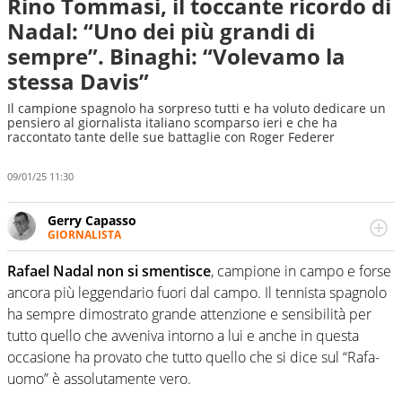
Rino Tommasi, il toccante ricordo di
Nadal: “Uno dei più grandi di
sempre”. Binaghi: “Volevamo la
stessa Davis”
Il campione spagnolo ha sorpreso tutti e ha voluto dedicare un
pensiero al giornalista italiano scomparso ieri e che ha
raccontato tante delle sue battaglie con Roger Federer
09/01/25 11:30
Gerry Capasso
GIORNALISTA
Per lui gli sport americani non hanno segreti: basket,
football, baseball e la capacità innata di trovare la notizia
Rafael Nadal non si smentisce
, campione in campo e forse
dove altri non vedono granché
ancora più leggendario fuori dal campo. Il tennista spagnolo
ha sempre dimostrato grande attenzione e sensibilità per
tutto quello che avveniva intorno a lui e anche in questa
occasione ha provato che tutto quello che si dice sul “Rafa-
uomo” è assolutamente vero.