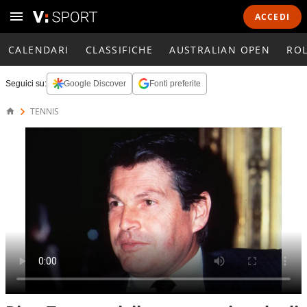
ACCEDI
CALENDARI
CLASSIFICHE
AUSTRALIAN OPEN
RO
Seguici su:
Google Discover
Fonti preferite
TENNIS