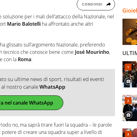
CONDIVIDI
Gioie
 soluzione per i mali dell’attacco della Nazionale, nel
port
Mario Balotelli
ha affrontato anche altri
 ha glissato sull’argomento Nazionale, preferendo
i un tecnico che conosce bene come
José Mourinho
,
ULTI
e con la
Roma
:
o su ultime news di sport, risultati ed eventi
ti al nostro canale
WhatsApp
ra nel canale WhatsApp
iodo no, ma saprà tirare fuori la squadra – le parole
il potere di creare una squadra super a livello di