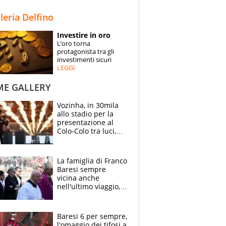
STORIE
lleria Delfino
SPECIALI
Investire in oro
L’oro torna
ESPERTI
protagonista tra gli
investimenti sicuri
LEGGI
CONTATTI
ME GALLERY
Vozinha, in 30mila
allo stadio per la
presentazione al
Colo-Colo tra luci,
spettacolo, elicotteri
e paracadutisti
La famiglia di Franco
Baresi sempre
vicina anche
nell'ultimo viaggio,
la moglie Maura, i
figli e i suoi cari
circondati
Baresi 6 per sempre,
dall'affetto dei tifosi
l'omaggio dei tifosi a