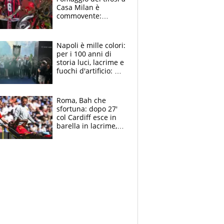
Casa Milan è
commovente:
maglie, bandiere,
sciarpe, lacrime e
bigliettini
Napoli è mille colori:
per i 100 anni di
storia luci, lacrime e
fuochi d'artificio: De
Laurentiis salta al
coro anti-Juve
Roma, Bah che
sfortuna: dopo 27'
col Cardiff esce in
barella in lacrime,
Dybala rigore da
schiaffi, i giallorossi
prendono 3 gol in
45'