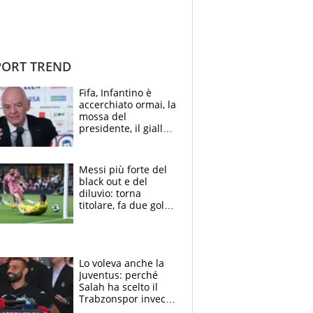
ORT TREND
Fifa, Infantino è
accerchiato ormai, la
mossa del
presidente, il giallo
dimissioni e la verità
sulla telefonata a
Trump
Messi più forte del
black out e del
diluvio: torna
titolare, fa due gol e
un assist e trascina
l'Inter Miami, altro
che ritiro
Lo voleva anche la
Juventus: perché
Salah ha scelto il
Trabzonspor invece
di un top club