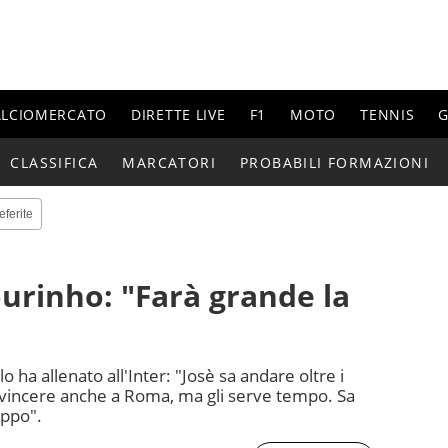
ALCIOMERCATO
DIRETTE LIVE
F1
MOTO
TENNIS
G
CLASSIFICA
MARCATORI
PROBABILI FORMAZIONI
eferite
ourinho: "Farà grande la
lo ha allenato all'Inter: "Josè sa andare oltre i
ò vincere anche a Roma, ma gli serve tempo. Sa
uppo".