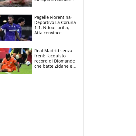
allenamenti fermi,
cosa succede
adesso
Pagelle Fiorentina-
Deportivo La Coruña
1-1: Ndour brilla,
Atta convince.
Pongracic rovina
tutto nel finale
Real Madrid senza
freni: l’acquisto
record di Diomande
che batte Zidane e
Ronaldo. Vinicius
rinnova: le cifre