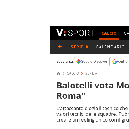
CALCIO
C
SERIE A
CALENDARIO
Seguici su:
Google Discover
Fonti pr
CALCIO
SERIE A
Balotelli vota M
Roma"
L'attaccante elogia il tecnico che 
valori tecnici delle squadre. Pu
creare un feeling unico con il gr