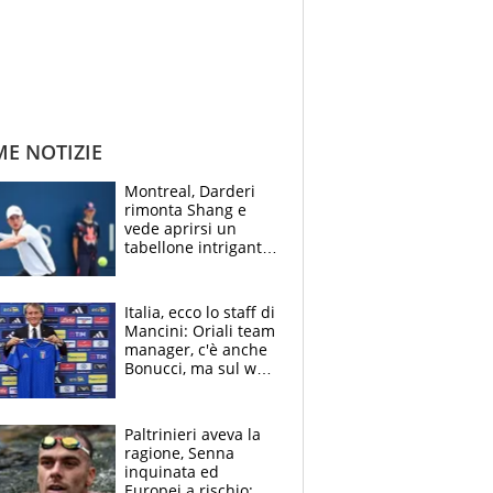
ME NOTIZIE
Montreal, Darderi
rimonta Shang e
vede aprirsi un
tabellone intrigante:
"Penso solo a
Borges, ma sono
felice del mio livello"
Italia, ecco lo staff di
Mancini: Oriali team
manager, c'è anche
Bonucci, ma sul web
infuria la polemica
Paltrinieri aveva la
ragione, Senna
inquinata ed
Europei a rischio: