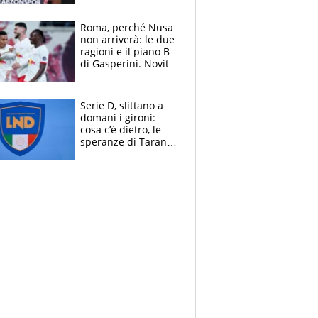
Roma, perché Nusa
non arriverà: le due
ragioni e il piano B
di Gasperini. Novità
su Pellegrini e
Cacciamani
Serie D, slittano a
domani i gironi:
cosa c’è dietro, le
speranze di Taranto
e Messina, chi può
essere ripescato