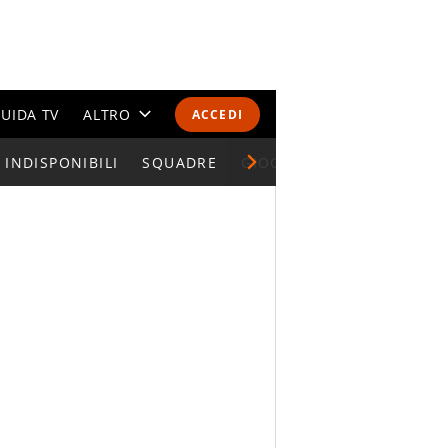
UIDA TV
ALTRO
ACCEDI
INDISPONIBILI
CALENDARI E CLASSIFICHE
SQUADRE
GIOCATORI SERIE A
ALTRI SPORT
MONDIALI 2026
OLIMPIADI
GOSSIP
LIFESTYLE