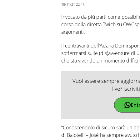
18/11/21 22:47
Invocato da più parti come possibile
corso della diretta Twich su OWCs
argomenti.
Il centravanti dell’Adana Demirspor
soffermarsi sulle (dis)avventure d
che sta vivendo un momento difficil
Vuoi essere sempre aggiornat
live? Iscrivi
Ent
“Conoscendolo di sicuro sarà un per
di Balotelli – José ha sempre avuto 