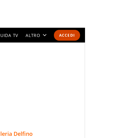
UIDA TV
ALTRO
ACCEDI
CALENDARI E CLASSIFICHE
ALTRI SPORT
MONDIALI 2026
OLIMPIADI
GOSSIP
LIFESTYLE
lleria Delfino