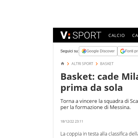
CALCIO
C
Seguici su:
Google Discover
Fonti pr
ALTRI SPORT
BASKET
Basket: cade Mil
prima da sola
Torna a vincere la squadra di Sca
per la formazione di Messina.
18/12/22 23:11
La coppia in testa alla classifica del