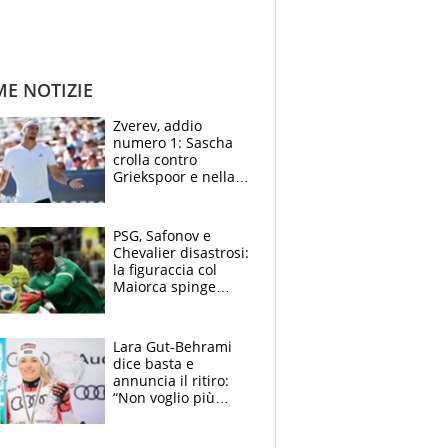
ME NOTIZIE
Zverev, addio
numero 1: Sascha
crolla contro
Griekspoor e nella
sfida a due con
Sinner si conferma
terzo. Quanti malori
PSG, Safonov e
a Montreal
Chevalier disastrosi:
la figuraccia col
Maiorca spinge
Suzuki da Luis
Enrique, Juve a
rischio beffa
Lara Gut-Behrami
dice basta e
annuncia il ritiro:
“Non voglio più
gareggiare”. Visita
decisiva per