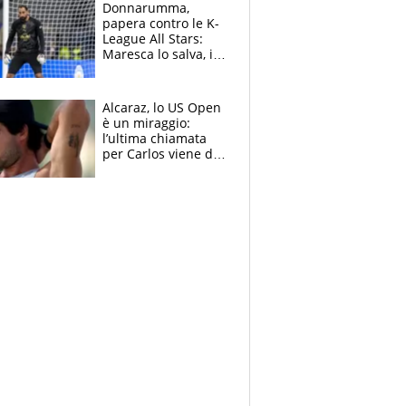
Brignone
Donnarumma,
papera contro le K-
League All Stars:
Maresca lo salva, i
tifosi del City lo
attaccano
Alcaraz, lo US Open
è un miraggio:
l’ultima chiamata
per Carlos viene da
New York e
potrebbe
coinvolgere Serena
Williams