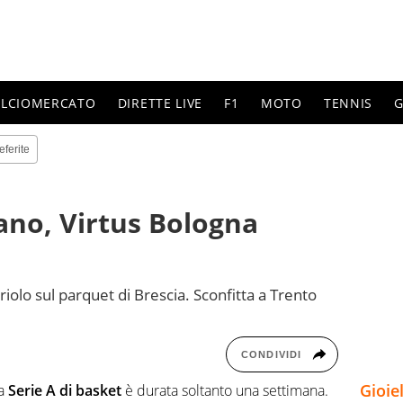
ALCIOMERCATO
DIRETTE LIVE
F1
MOTO
TENNIS
G
eferite
ano, Virtus Bologna
riolo sul parquet di Brescia. Sconfitta a Trento
CONDIVIDI
Gioie
la
Serie A di basket
è durata soltanto una settimana.