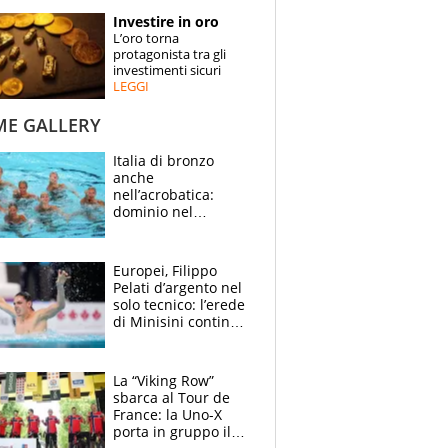
STORIE
Investire in oro
L’oro torna
SPECIALI
protagonista tra gli
investimenti sicuri
LEGGI
ESPERTI
ME GALLERY
CONTATTI
Italia di bronzo
anche
nell’acrobatica:
dominio nel
medagliere, ora
tocca a Ceccon, Curti
e compagni
Europei, Filippo
continuare
Pelati d’argento nel
solo tecnico: l’erede
di Minisini continua
a stupire, Los
Angeles è già nel
mirino
La “Viking Row”
sbarca al Tour de
France: la Uno-X
porta in gruppo il