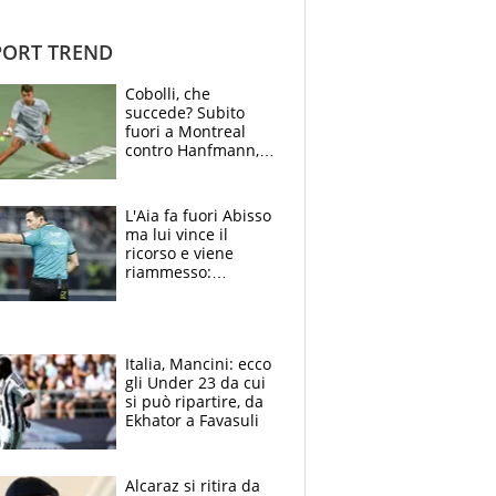
ORT TREND
Cobolli, che
succede? Subito
fuori a Montreal
contro Hanfmann,
per Flavio è tutta
colpa della tosse
L'Aia fa fuori Abisso
ma lui vince il
ricorso e viene
riammesso:
continua momento
nero per gli arbitri
Italia, Mancini: ecco
gli Under 23 da cui
si può ripartire, da
Ekhator a Favasuli
Alcaraz si ritira da