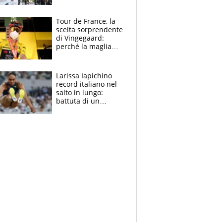
rito della Norvegia
di Haaland e
compagni
Tour de France, la
scelta sorprendente
di Vingegaard:
perché la maglia
gialla indossa la
mascherina, il
rischio da evitare
Larissa Iapichino
record italiano nel
salto in lungo:
battuta di un
centimetro mamma
Fiona May