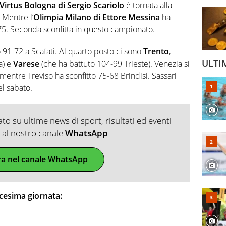
Virtus Bologna di Sergio Scariolo
è tornata alla
 Mentre l’
Olimpia Milano di Ettore Messina
ha
75. Seconda sconfitta in questo campionato.
o 91-72 a Scafati. Al quarto posto ci sono
Trento
,
ULTI
a) e
Varese
(che ha battuto 104-99 Trieste). Venezia si
entre Treviso ha sconfitto 75-68 Brindisi. Sassari
el sabato.
o su ultime news di sport, risultati ed eventi
ti al nostro canale
WhatsApp
ra nel canale WhatsApp
dicesima giornata: