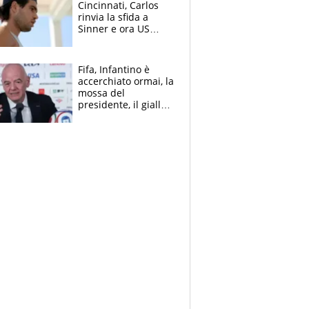
Cincinnati, Carlos
rinvia la sfida a
Sinner e ora US
Open di nuovo a
rischio
Fifa, Infantino è
accerchiato ormai, la
mossa del
presidente, il giallo
dimissioni e la verità
sulla telefonata a
Trump