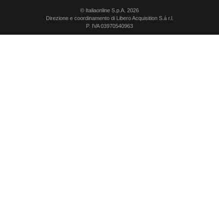
© Italiaonline S.p.A. 2026
Direzione e coordinamento di Libero Acquisition S.á r.l.
P. IVA 03970540963