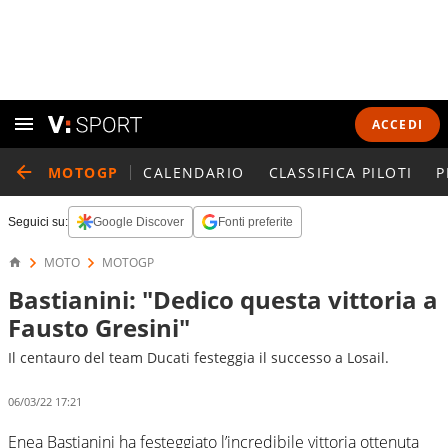
ACCEDI
MOTOGP
CALENDARIO
CLASSIFICA PILOTI
P
Seguici su:
Google Discover
Fonti preferite
MOTO
MOTOGP
Bastianini: "Dedico questa vittoria a
Fausto Gresini"
Il centauro del team Ducati festeggia il successo a Losail.
06/03/22 17:21
Enea Bastianini ha festeggiato l’incredibile vittoria ottenuta