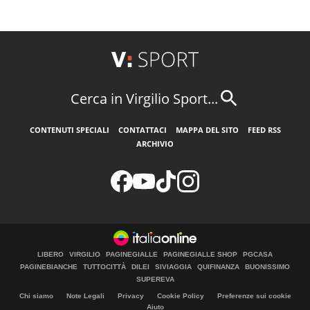
Cerca in Virgilio Sport...
CONTENUTI SPECIALI
CONTATTACI
MAPPA DEL SITO
FEED RSS
ARCHIVIO
LIBERO
VIRGILIO
PAGINEGIALLE
PAGINEGIALLE SHOP
PGCASA
PAGINEBIANCHE
TUTTOCITTÀ
DILEI
SIVIAGGIA
QUIFINANZA
BUONISSIMO
SUPEREVA
Chi siamo
Note Legali
Privacy
Cookie Policy
Preferenze sui cookie
Aiuto