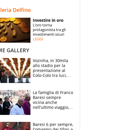
STORIE
lleria Delfino
SPECIALI
Investire in oro
L’oro torna
ESPERTI
protagonista tra gli
investimenti sicuri
LEGGI
CONTATTI
ME GALLERY
Vozinha, in 30mila
allo stadio per la
presentazione al
Colo-Colo tra luci,
spettacolo, elicotteri
e paracadutisti
La famiglia di Franco
Baresi sempre
vicina anche
nell'ultimo viaggio,
la moglie Maura, i
figli e i suoi cari
circondati
Baresi 6 per sempre,
dall'affetto dei tifosi
l'omaggio dei tifosi a