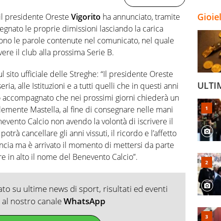
Gioie
 il presidente Oreste
Vigorito
ha annunciato, tramite
segnato le proprie dimissioni lasciando la carica
 sono le parole contenute nel comunicato, nel quale
vere il club alla prossima Serie B.
 sito ufficiale delle Streghe: “Il presidente Oreste
ULTI
eria, alle Istituzioni e a tutti quelli che in questi anni
o accompagnato che nei prossimi giorni chiederà un
 Clemente Mastella, al fine di consegnare nelle mani
enevento Calcio non avendo la volontà di iscrivere il
rà cancellare gli anni vissuti, il ricordo e l’affetto
ovincia ma è arrivato il momento di mettersi da parte
re in alto il nome del Benevento Calcio”.
o su ultime news di sport, risultati ed eventi
ti al nostro canale
WhatsApp