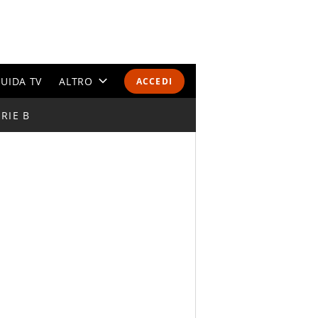
UIDA TV
ALTRO
ACCEDI
RIE B
CALENDARI E CLASSIFICHE
ALTRI SPORT
MONDIALI 2026
OLIMPIADI
GOSSIP
LIFESTYLE