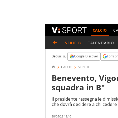
CALCIO
C
SERIE B
CALENDARIO
Seguici su:
Google Discover
Fonti pr
CALCIO
SERIE B
Benevento, Vigori
squadra in B"
Il presidente rassegna le dimissi
che dovrà decidere a chi cedere i
28/05/22 19:10