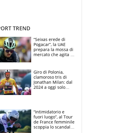
ORT TREND
“Seixas erede di
Pogacar”, la UAE
prepara la mossa di
mercato che agita la
Francia. Ciccone,
che beffa alla Vuelta
a Burgos
Giro di Polonia,
clamoroso tris di
Jonathan Milan: dal
2024 a oggi solo
Pogacar ha vinto più
di lui. Bene Romele
e Skerl
“Intimidatorio e
fuori luogo”, al Tour
de France femminile
scoppia lo scandalo:
un uomo controlla i