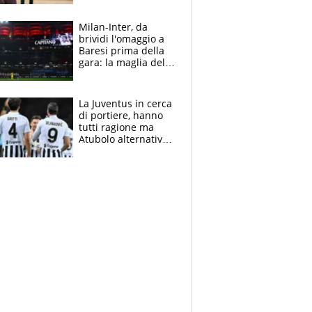
reggiseni delle
atlete
Milan-Inter, da
brividi l'omaggio a
Baresi prima della
gara: la maglia del
capitano a
centrocampo
La Juventus in cerca
di portiere, hanno
tutti ragione ma
Atubolo alternativa
a Vicario non regge
e la soluzione
rimane Milinkovic-
Savic