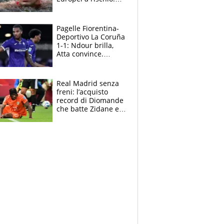
allenamenti fermi,
cosa succede
adesso
Pagelle Fiorentina-
Deportivo La Coruña
1-1: Ndour brilla,
Atta convince.
Pongracic rovina
tutto nel finale
Real Madrid senza
freni: l’acquisto
record di Diomande
che batte Zidane e
Ronaldo. Vinicius
rinnova: le cifre