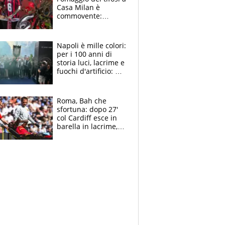
Casa Milan è
commovente:
maglie, bandiere,
sciarpe, lacrime e
bigliettini
Napoli è mille colori:
per i 100 anni di
storia luci, lacrime e
fuochi d'artificio: De
Laurentiis salta al
coro anti-Juve
Roma, Bah che
sfortuna: dopo 27'
col Cardiff esce in
barella in lacrime,
Dybala rigore da
schiaffi, i giallorossi
prendono 3 gol in
45'