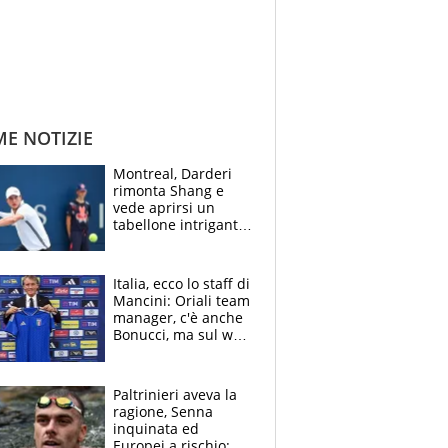
ME NOTIZIE
Montreal, Darderi
rimonta Shang e
vede aprirsi un
tabellone intrigante:
"Penso solo a
Borges, ma sono
felice del mio livello"
Italia, ecco lo staff di
Mancini: Oriali team
manager, c'è anche
Bonucci, ma sul web
infuria la polemica
Paltrinieri aveva la
ragione, Senna
inquinata ed
Europei a rischio: