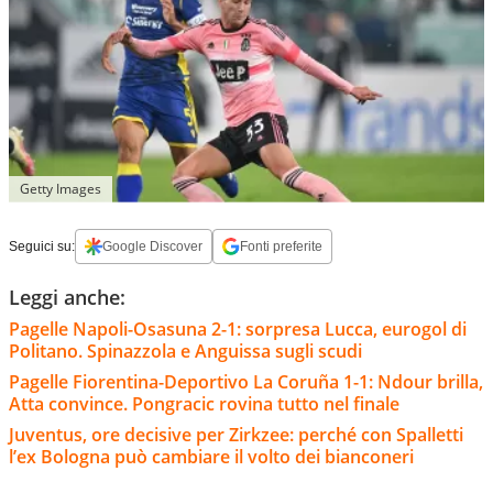
Getty Images
Seguici su:
Google Discover
Fonti preferite
Leggi anche:
Pagelle Napoli-Osasuna 2-1: sorpresa Lucca, eurogol di
Politano. Spinazzola e Anguissa sugli scudi
Pagelle Fiorentina-Deportivo La Coruña 1-1: Ndour brilla,
Atta convince. Pongracic rovina tutto nel finale
Juventus, ore decisive per Zirkzee: perché con Spalletti
l’ex Bologna può cambiare il volto dei bianconeri