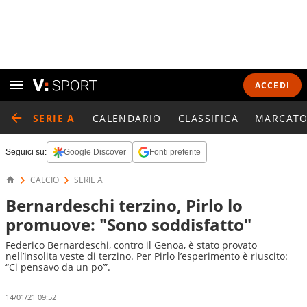
ACCEDI
SERIE A
CALENDARIO
CLASSIFICA
MARCATO
Seguici su:
Google Discover
Fonti preferite
CALCIO
SERIE A
Bernardeschi terzino, Pirlo lo
promuove: "Sono soddisfatto"
Federico Bernardeschi, contro il Genoa, è stato provato
nell’insolita veste di terzino. Per Pirlo l’esperimento è riuscito:
“Ci pensavo da un po’”.
14/01/21 09:52