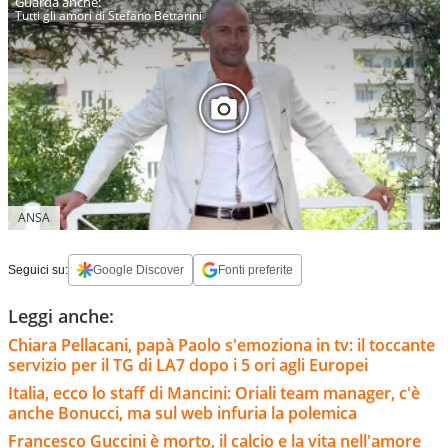
Tutti gli amori di Stefano Bettarini
ANSA
Seguici su:
Google Discover
Fonti preferite
Leggi anche:
Chiara Pellacani, papà Paolo s'emoziona in tv: il toccante
servizio per il TG di LA7 dopo i 5 ori agli Europei
Italia, ecco lo staff di Mancini: Oriali team manager, c'è
anche Bonucci, ma sul web infuria la polemica
Francesco Guccini è morto, il calcio e la vita nell'amore