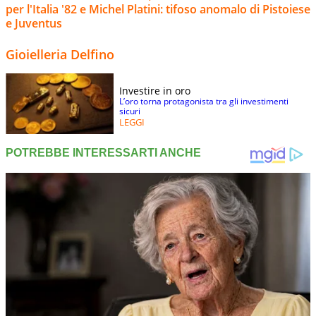
per l'Italia '82 e Michel Platini: tifoso anomalo di Pistoiese
e Juventus
Gioielleria Delfino
Investire in oro
L’oro torna protagonista tra gli investimenti
sicuri
LEGGI