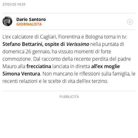
27/01/25 14:33
Dario Santoro
GIORNALISTA
Scrive, commenta, racconta lo sport in tutte le
sfaccettature. Tocca l'apice quando ha modo di
L’ex calciatore di Cagliari, Fiorentina e Bologna torna in tv:
concentrarsi sulle interviste ai grandi protagonisti
Stefano Bettarini, ospite di
Verissimo
nella puntata di
domenica 26 gennaio, ha vissuto momenti di forte
commozione. Dal racconto della recente perdita del padre
Mauro alla
frecciatina
lanciata in diretta
all’ex moglie
Simona Ventura
. Non mancano le riflessioni sulla famiglia, le
recenti relazioni e le scelte di vita dell’ex terzino.