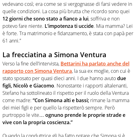
vedevano così; era come se si vergognasse di farsi vedere in
quelle condizioni. La cosa più brutta che ricordo sono quei
12 giorni che sono stato a fianco a lui
, soffriva e non
potevo fare niente.
L’impotenza ti uccide
. Mia mamma? Lei
è forte. Tra matrimonio e fidanzamento, è stata con papà per
61 anni.”
La frecciatina a Simona Ventura
Verso la fine dell’intervista,
Bettarini ha parlato anche del
rapporto con Simona Ventura
, la sua ex moglie, con cui è
stato sposato per quasi dieci anni. I due hanno avuto
due
figli, Nicolò e Giacomo
. Nonostante i rapporti altalenanti,
Stefano ha sottolineato il rispetto per il ruolo della Ventura
come madre:
“Con Simona alti e bassi;
rimane la mamma
dei miei figli e per quello la rispetterò sempre. Però
purtroppo le vite…
ognuno prende le proprie strade e
vive con la propria coscienza.”
Quando la conduttrice gli ha fatto notare che Simona si è