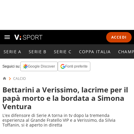
ACCEDI
SERIE A
SERIE B
SERIE C
COPPA ITALIA
CHAMP
Seguici su:
Google Discover
Fonti preferite
CALCIO
Bettarini a Verissimo, lacrime per il
papà morto e la bordata a Simona
Ventura
L'ex difensore di Serie A torna in tv dopo la tremenda
esperienza al Grande Fratello VIP e a Verissimo, da Silvia
Toffanin, si è aperto in diretta