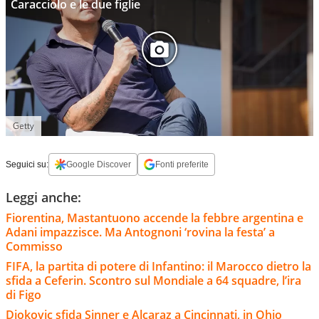
Caracciolo e le due figlie
Getty
Seguici su:
Google Discover
Fonti preferite
Leggi anche:
Fiorentina, Mastantuono accende la febbre argentina e
Adani impazzisce. Ma Antognoni ‘rovina la festa’ a
Commisso
FIFA, la partita di potere di Infantino: il Marocco dietro la
sfida a Ceferin. Scontro sul Mondiale a 64 squadre, l’ira
di Figo
Djokovic sfida Sinner e Alcaraz a Cincinnati, in Ohio