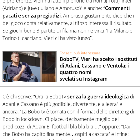
e preferenze, Vieri ha fatto il pienone tra Roma( Totti), Inter
(Adriano) e Juve (Iuliano e Amoruso)” e anche: “
Commenti
pacati e senza pregiudizi
. Amoruso giustamente dice che il
bel gioco conta relativamente, al tifoso interessa il risultato.
Se giochi bene 3 partite di fila ma non ne vinci 1 a Milano e
Torino ti cacciano. Vieri ci ha visto lungo”.
Forse ti può interessare
BoboTV, Vieri ha scelto i sostituti
di Adani, Cassano e Ventola: i
quattro nomi
svelati su Instagram
C’è chi scrive: “Ora la BoboTv
senza la guerra ideologica
di
Adani e Cassano è più godibile, divertente, e allegra” e
ancora: “La Bobo-tv è tornata con il format delle dirette ig di
Bobo in lockdown. Ci piace. decisamente meglio dei
predicozzi di Adani El football bla bla bla …” oppure: “Dai
che Bobo ha capito finalmente…ospiti a cascata” e infine: