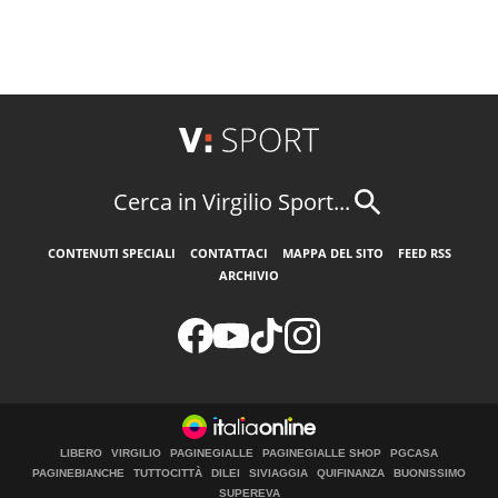
Cerca in Virgilio Sport...
CONTENUTI SPECIALI
CONTATTACI
MAPPA DEL SITO
FEED RSS
ARCHIVIO
LIBERO
VIRGILIO
PAGINEGIALLE
PAGINEGIALLE SHOP
PGCASA
PAGINEBIANCHE
TUTTOCITTÀ
DILEI
SIVIAGGIA
QUIFINANZA
BUONISSIMO
SUPEREVA