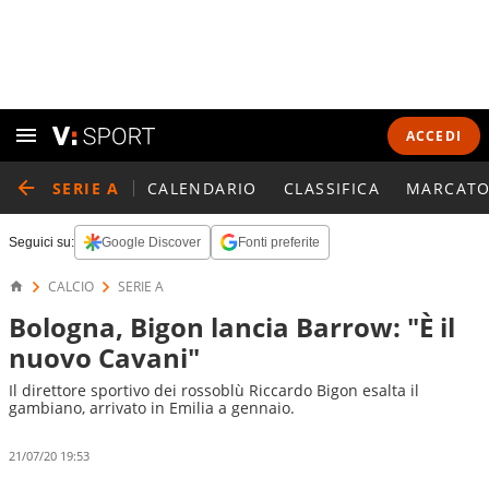
ACCEDI
SERIE A
CALENDARIO
CLASSIFICA
MARCATO
Seguici su:
Google Discover
Fonti preferite
CALCIO
SERIE A
Bologna, Bigon lancia Barrow: "È il
nuovo Cavani"
Il direttore sportivo dei rossoblù Riccardo Bigon esalta il
gambiano, arrivato in Emilia a gennaio.
21/07/20 19:53