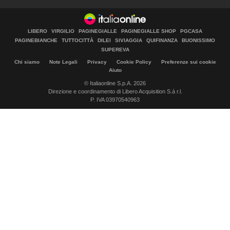
LIBERO
VIRGILIO
PAGINEGIALLE
PAGINEGIALLE SHOP
PGCASA
PAGINEBIANCHE
TUTTOCITTÀ
DILEI
SIVIAGGIA
QUIFINANZA
BUONISSIMO
SUPEREVA
Chi siamo
Note Legali
Privacy
Cookie Policy
Preferenze sui cookie
Aiuto
© Italiaonline S.p.A. 2026
Direzione e coordinamento di Libero Acquisition S.á r.l.
P. IVA 03970540963