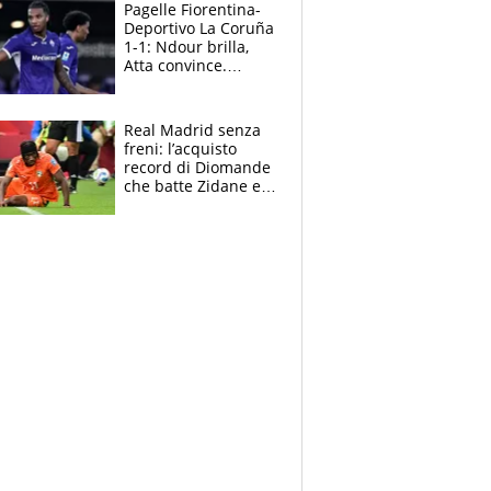
adesso
Pagelle Fiorentina-
Deportivo La Coruña
1-1: Ndour brilla,
Atta convince.
Pongracic rovina
tutto nel finale
Real Madrid senza
freni: l’acquisto
record di Diomande
che batte Zidane e
Ronaldo. Vinicius
rinnova: le cifre