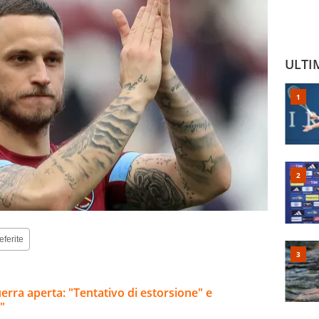
ULTI
eferite
uerra aperta: "Tentativo di estorsione" e
"