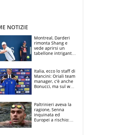
ME NOTIZIE
Montreal, Darderi
rimonta Shang e
vede aprirsi un
tabellone intrigante:
"Penso solo a
Borges, ma sono
felice del mio livello"
Italia, ecco lo staff di
Mancini: Oriali team
manager, c'è anche
Bonucci, ma sul web
infuria la polemica
Paltrinieri aveva la
ragione, Senna
inquinata ed
Europei a rischio:
allenamenti fermi,
cosa succede