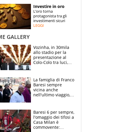
STORIE
Investire in oro
L’oro torna
SPECIALI
protagonista tra gli
investimenti sicuri
LEGGI
ESPERTI
ME GALLERY
CONTATTI
Vozinha, in 30mila
allo stadio per la
presentazione al
Colo-Colo tra luci,
spettacolo, elicotteri
e paracadutisti
La famiglia di Franco
Baresi sempre
vicina anche
nell'ultimo viaggio,
la moglie Maura, i
figli e i suoi cari
circondati
Baresi 6 per sempre,
dall'affetto dei tifosi
l'omaggio dei tifosi a
Casa Milan è
commovente: