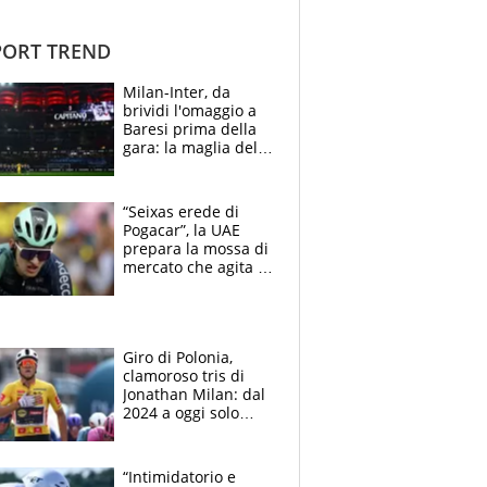
ORT TREND
Milan-Inter, da
brividi l'omaggio a
Baresi prima della
gara: la maglia del
capitano a
centrocampo
“Seixas erede di
Pogacar”, la UAE
prepara la mossa di
mercato che agita la
Francia. Ciccone,
che beffa alla Vuelta
a Burgos
Giro di Polonia,
clamoroso tris di
Jonathan Milan: dal
2024 a oggi solo
Pogacar ha vinto più
di lui. Bene Romele
e Skerl
“Intimidatorio e