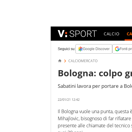
CALCIO
C
Seguici su:
Google Discover
Fonti pr
CALCIOMERCATO
Bologna: colpo g
Sabatini lavora per portare a Bo
22/01/21 12:42
Il Bologna vuole una punta, questa 
Mihajlovic, bisognoso di far rifiata
presente alle chiamate del tecnico se