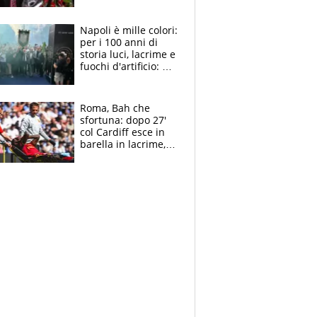
maglie, bandiere,
sciarpe, lacrime e
bigliettini
Napoli è mille colori:
per i 100 anni di
storia luci, lacrime e
fuochi d'artificio: De
Laurentiis salta al
coro anti-Juve
Roma, Bah che
sfortuna: dopo 27'
col Cardiff esce in
barella in lacrime,
Dybala rigore da
schiaffi, i giallorossi
prendono 3 gol in
45'