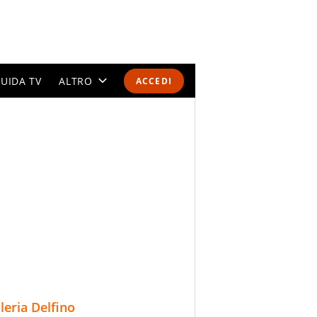
UIDA TV
ALTRO
ACCEDI
CALENDARI E CLASSIFICHE
ALTRI SPORT
MONDIALI 2026
OLIMPIADI
GOSSIP
LIFESTYLE
lleria Delfino