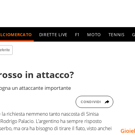
ALCIOMERCATO
DIRETTE LIVE
F1
MOTO
TENNIS
G
eferite
rosso in attacco?
logna un attaccante importante
CONDIVIDI
è la richiesta nemmeno tanto nascosta di Sinisa
re Rodrigo Palacio. L’argentino ha sempre risposto
rbo, ma ora ha bisogno di tirare il fiato, visto anchei
Gioie