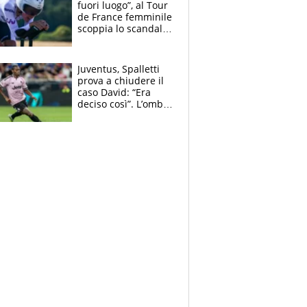
fuori luogo”, al Tour
de France femminile
scoppia lo scandalo:
un uomo controlla i
reggiseni delle
atlete
Juventus, Spalletti
prova a chiudere il
caso David: “Era
deciso così”. L’ombra
di Zirkzee e la
sentenza dei tifosi