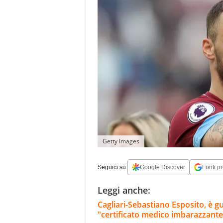
Getty Images
Seguici su:
Google Discover
Fonti pr
Leggi anche:
Cagliari-Sebastiano Esposito, è g
"certificato medico imbarazzante