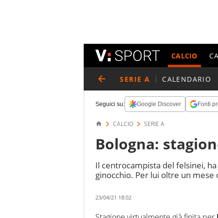
CALCIO
C
SERIE A
CALENDARIO
Seguici su:
Google Discover
Fonti pr
CALCIO
SERIE A
Bologna: stagion
Il centrocampista del felsinei, ha
ginocchio. Per lui oltre un mese 
23/04/21 18:02
Stagione virtualmente già finita per