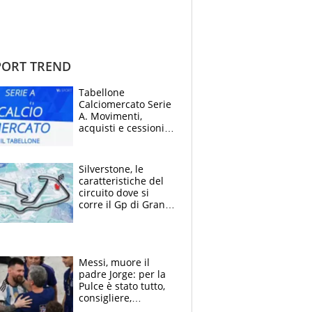
ORT TREND
Tabellone
Calciomercato Serie
A. Movimenti,
acquisti e cessioni:
estate 2026-27
Silverstone, le
caratteristiche del
circuito dove si
corre il Gp di Gran
Bretagna del
Motomondiale
Messi, muore il
padre Jorge: per la
Pulce è stato tutto,
consigliere,
manager, amico e