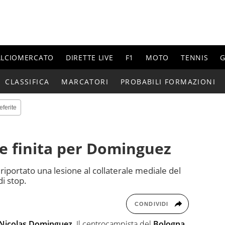
ALCIOMERCATO
DIRETTE LIVE
F1
MOTO
TENNIS
G
CLASSIFICA
MARCATORI
PROBABILI FORMAZIONI
eferite
e finita per Dominguez
 riportato una lesione al collaterale mediale del
di stop.
CONDIVIDI
Nicolas Dominguez
. Il centrocampista del
Bologna