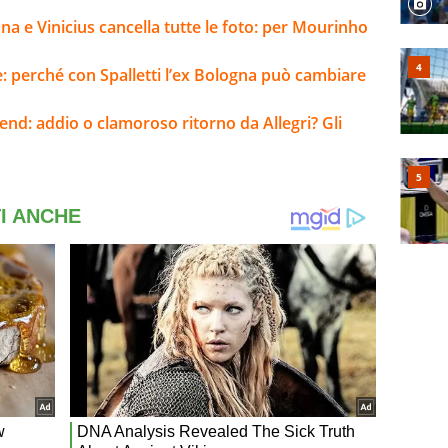
na e Vinicius cancella tutte le foto: per Mourinho
e: perché con Spalletti l’ex Bologna può cambiare
kend: addio o clamoroso ritorno da Allegri? Gli