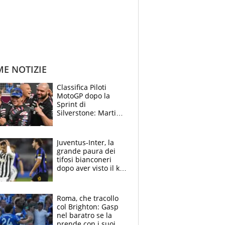
ME NOTIZIE
Classifica Piloti
MotoGP dopo la
Sprint di
Silverstone: Martin
sempre più leader,
Bezzecchi supera
Marquez
Juventus-Inter, la
grande paura dei
tifosi bianconeri
dopo aver visto il ko
nel derby d'Italia
Roma, che tracollo
col Brighton: Gasp
nel baratro se la
prende con i suoi