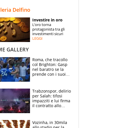
STORIE
lleria Delfino
SPECIALI
Investire in oro
L’oro torna
ESPERTI
protagonista tra gli
investimenti sicuri
LEGGI
CONTATTI
ME GALLERY
Roma, che tracollo
col Brighton: Gasp
nel baratro se la
prende con i suoi
cambiando tutti
Trabzonspor, delirio
per Salah: tifosi
impazziti e lui firma
il contratto allo
stadio
Vozinha, in 30mila
allo stadio per la