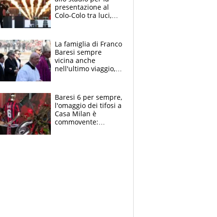
presentazione al
Colo-Colo tra luci,
spettacolo, elicotteri
e paracadutisti
La famiglia di Franco
Baresi sempre
vicina anche
nell'ultimo viaggio,
la moglie Maura, i
figli e i suoi cari
circondati
Baresi 6 per sempre,
dall'affetto dei tifosi
l'omaggio dei tifosi a
Casa Milan è
commovente:
maglie, bandiere,
sciarpe, lacrime e
bigliettini