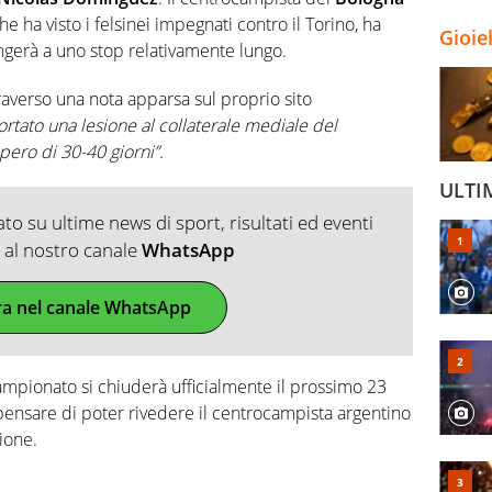
che ha visto i felsinei impegnati contro il Torino, ha
Gioie
ingerà a uno stop relativamente lungo.
raverso una nota apparsa sul proprio sito
rtato una lesione al collaterale mediale del
pero di 30-40 giorni”.
ULTI
o su ultime news di sport, risultati ed eventi
ti al nostro canale
WhatsApp
ra nel canale WhatsApp
mpionato si chiuderà ufficialmente il prossimo 23
ensare di poter rivedere il centrocampista argentino
ione.