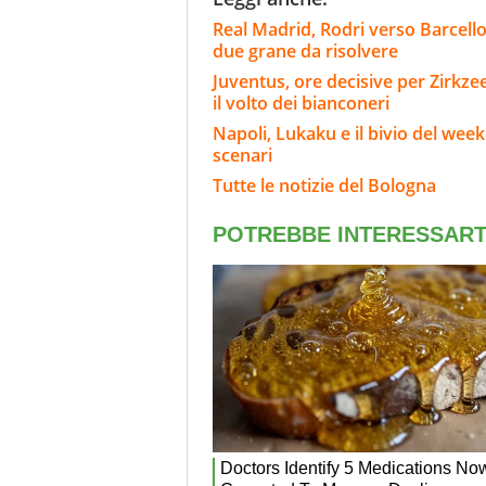
Real Madrid, Rodri verso Barcello
due grane da risolvere
Juventus, ore decisive per Zirkze
il volto dei bianconeri
Napoli, Lukaku e il bivio del wee
scenari
Tutte le notizie del Bologna