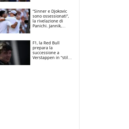
capofamiglia
“Sinner e Djokovic
sono ossessionati”,
la rivelazione di
Panichi. Jannik,
ansia per il
ginocchio e il rischio
agli US Open
F1, la Red Bull
prepara la
successione a
Verstappen in “stile
Antonelli”. Colapinto
derubato, che
attacco all’Italia