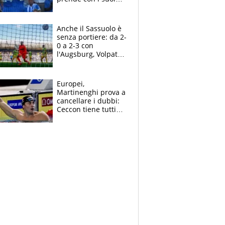
cambiando tutti
Anche il Sassuolo è
senza portiere: da 2-
0 a 2-3 con
l'Augsburg, Volpato
non basta, che
errori di Muric
Europei,
Martinenghi prova a
cancellare i dubbi:
Ceccon tiene tutti
col fiato sospeso.
Pellegrini punta su
Curtis