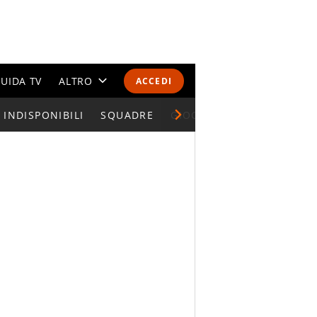
UIDA TV
ALTRO
ACCEDI
INDISPONIBILI
CALENDARI E CLASSIFICHE
SQUADRE
GIOCATORI SERIE A
ALTRI SPORT
MONDIALI 2026
OLIMPIADI
GOSSIP
LIFESTYLE