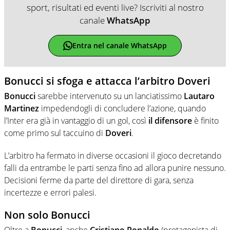
sport, risultati ed eventi live? Iscriviti al nostro
canale
WhatsApp
Entra nel canale WhatsApp
Bonucci si sfoga e attacca l’arbitro Doveri
Bonucci
sarebbe intervenuto su un lanciatissimo
Lautaro
Martinez
impedendogli di concludere l’azione, quando
l’Inter era già in vantaggio di un gol, così
il difensore
è finito
come primo sul taccuino di
Doveri
.
L’arbitro ha fermato in diverse occasioni il gioco decretando
falli da entrambe le parti senza fino ad allora punire nessuno.
Decisioni ferme da parte del direttore di gara, senza
incertezze e errori palesi.
Non solo Bonucci
Oltre a
Bonucci
, anche
Cristiano Ronaldo
(protagonista di