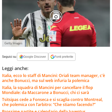
Getty Images
Seguici su:
Google Discover
Fonti preferite
Leggi anche:
Italia, ecco lo staff di Mancini: Oriali team manager, c'è
anche Bonucci, ma sul web infuria la polemica
Italia, la squadra di Mancini per cancellare il flop
Mondiale: da Maccarone a Bonucci, chi ci sarà
Tsitsipas cede a Fonseca e si scaglia contro Montreal,
che polemica con l’arbitro: “Che stiamo facendo?”
Prossime partite e calendario della Juventus