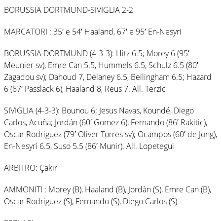
BORUSSIA DORTMUND-SIVIGLIA 2-2
MARCATORI : 35′ e 54′ Haaland, 67′ e 95′ En-Nesyri
BORUSSIA DORTMUND (4-3-3): Hitz 6.5; Morey 6 (95′
Meunier sv), Emre Can 5.5, Hummels 6.5, Schulz 6.5 (80′
Zagadou sv); Dahoud 7, Delaney 6.5, Bellingham 6.5; Hazard
6 (67′ Passlack 6), Haaland 8, Reus 7. All. Terzic
SIVIGLIA (4-3-3): Bounou 6; Jesus Navas, Koundé, Diego
Carlos, Acuña; Jordán (60′ Gomez 6), Fernando (86′ Rakitic),
Oscar Rodriguez (79′ Oliver Torres sv); Ocampos (60′ de Jong),
En-Nesyri 6.5, Suso 5.5 (86′ Munir). All. Lopetegui
ARBITRO: Çakır
AMMONITI : Morey (B), Haaland (B), Jordàn (S), Emre Can (B),
Oscar Rodriguez (S), Fernando (S), Diego Carlos (S)