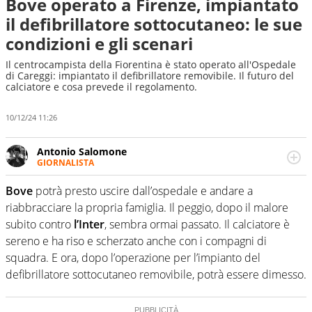
Bove operato a Firenze, impiantato
il defibrillatore sottocutaneo: le sue
condizioni e gli scenari
Il centrocampista della Fiorentina è stato operato all'Ospedale
di Careggi: impiantato il defibrillatore removibile. Il futuro del
calciatore e cosa prevede il regolamento.
10/12/24 11:26
Antonio Salomone
GIORNALISTA
Giornalista pubblicista. Lo affascinano, da sempre, le
categorie minori e i talenti in erba. Ha fiuto per la notizia
Bove
potrà presto uscire dall’ospedale e andare a
e per gli emergenti. Calcio, basket, motori: ci pensa lui
riabbracciare la propria famiglia. Il peggio, dopo il malore
subito contro
l’Inter
, sembra ormai passato. Il calciatore è
sereno e ha riso e scherzato anche con i compagni di
squadra. E ora, dopo l’operazione per l’impianto del
defibrillatore sottocutaneo removibile, potrà essere dimesso.