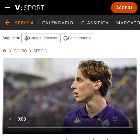
ACCEDI
SERIE A
CALENDARIO
CLASSIFICA
MARCATO
Seguici su:
Google Discover
Fonti preferite
CALCIO
SERIE A