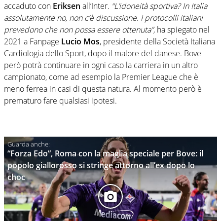
accaduto con
Eriksen
all’Inter.
“L’idoneità sportiva? In Italia
assolutamente no, non c’è discussione. I protocolli italiani
prevedono che non possa essere ottenuta”,
ha spiegato nel
2021 a Fanpage
Lucio Mos
, presidente della Società Italiana
Cardiologia dello Sport, dopo il malore del danese. Bove
però potrà continuare in ogni caso la carriera in un altro
campionato, come ad esempio la Premier League che è
meno ferrea in casi di questa natura. Al momento però è
prematuro fare qualsiasi ipotesi.
“Forza Edo”, Roma con la maglia speciale per Bove: il
popolo giallorosso si stringe attorno all’ex dopo lo
choc